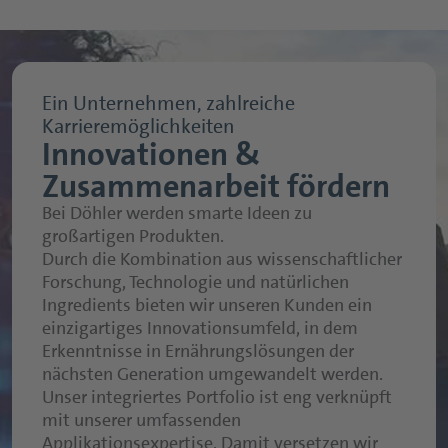
Nutraceuticals Übersichtsseite
Trinkmahlzeiten
Kapseln
Sport- und Proteingetränke
Ein Unternehmen, zahlreiche
Tabletten
Nutritious Snacks
Karrieremöglichkeiten
Pulver
Innovationen &
Zusammenarbeit fördern
Fruchtgummis
Bei Döhler werden smarte Ideen zu
Funktionelle Sirupe
großartigen Produkten.
Durch die Kombination aus wissenschaftlicher
Forschung, Technologie und natürlichen
Ingredients bieten wir unseren Kunden ein
einzigartiges Innovationsumfeld, in dem
Erkenntnisse in Ernährungslösungen der
nächsten Generation umgewandelt werden.
Unser integriertes Portfolio ist eng verknüpft
mit unserer umfassenden
Applikationsexpertise. Damit versetzen wir