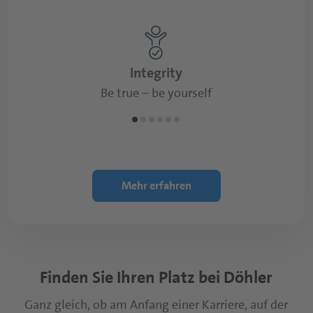
We create true value and bring ideas to life.
We a
Integrity
Be true – be yourself
Mehr erfahren
Finden Sie Ihren Platz bei Döhler
Ganz gleich, ob am Anfang einer Karriere, auf der