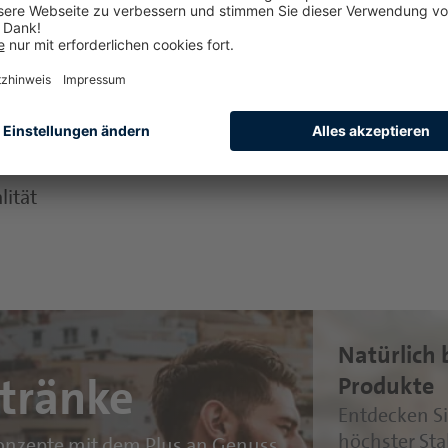
 bis hin zu Orangetönen
Mehr er
E-Nummern
ukt
stabilität
lität
Natürlich 
etränke
Produkte
Entdecken Si
höchster Sta
konzepte mit dem Plus an Genuss,