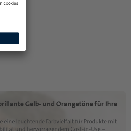
fahren
brillante Gelb- und Orangetöne für Ihre
e eine leuchtende Farbvielfalt für Produkte mit
bilität und hervorragendem Cost-in-Use –