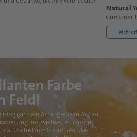
 und Getränke, die Ihre Verbraucher
Natural Y
Curcumin-D
Mehr er
llanten Farbe
m Feld!
höpfung ganz am Anfang – beim Anbau
rarbeitung und weltweites Sourcing
f natürliche Frucht- und Gemüse-