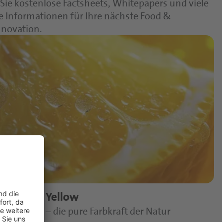
 Sie kostenlose Factsheets, Whitepapers und viele
e Informationen für Ihre nächste Food &
nnovation.
Orange & Yellow
nzentrate – die pure Farbkraft der Natur