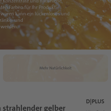
de Konzentrate und natürliche
sten Farben für Ihr Produkt.
hwaren kann ein lückenloses und
tränke- und
 werden.
Mehr Natürlichkeit
D|PLUS
 strahlender gelber