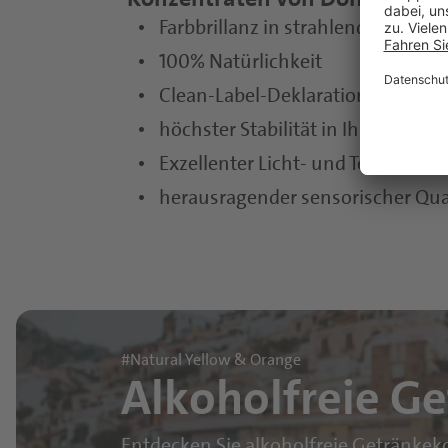
Farbbrillanz in strahlendem Gelb
100% Natürlichkeit
Clean-Label-Deklaration ohne 
höchster Stabilität in Ihrem Prod
Exzellenter Licht- und Temperatur
herausragender sensorischer Qua
#Natural Yellow & Orange
Alkoholfreie G
Entdecken Sie alkoholfreie Getränke