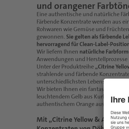
und orangener Farbtön
Eine authentische und natürliche Fä
Färbende Konzentrate werden aus ein
Rohwaren wie Gemüse und Früchten 
gewonnen.
Sie gelten als färbende L
hervorragend für Clean-Label-Positi
Wir liefern Ihnen
natürliche Farbform
Anwendungen und Herstellprozesse 
Unter der Produktreihe
„Citrine Yel
strahlende und färbende Konzentrate
unterschiedlichsten Lebensmittel- u
Wir bieten Ihnen ein fantastisches
leuchtendem Gelb aus Kurkuma oder d
authentischem Orange aus Paprika o
Mit „Citrine Yellow & Amber O
Konzentraten von Döhler, profi