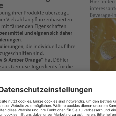
Hier finden
e
interessant
rbung ihrer Produkte überzeugt.
Beverage-I
er Vielzahl an pflanzenbasierten
mit färbenden Eigenschaften
ebensmittel und eignen sich daher
onierungen
.
ulierungen
, die individuell auf Ihre
zugeschnitten sind.
low & Amber Orange“
hat Döhler
 aus Gemüse-Ingredients für die
nd Getränkeapplikationen entwickelt.
 Farbspektrum von warmen und
er gelben Karotte, bis hin zu
der der orangen Karotte.
Natural 
range“, den färbenden
Färbende Ko
tieren Sie von