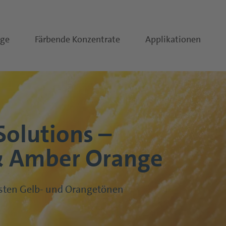
nge
Färbende Konzentrate
Applikationen
Solutions –
Wie können wir Ihnen helfen?
 & Amber Orange
nsten Gelb- und Orangetönen