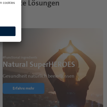
tegrierte Lösungen
#Functional ingredients
Natural SuperHEROES
Gesundheit natürlich beeinflussen
Erfahre mehr