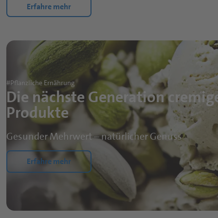
Erfahre mehr
#Pflanzliche Ernährung
Die nächste Generation cremige
Produkte
Gesunder Mehrwert – natürlicher Genuss
Erfahre mehr