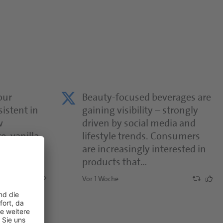
our
Beauty-focused beverages are
sistent in
gaining visibility – strongly
w
driven by social media and
, vanilla,
lifestyle trends. Consumers
iles define
are increasingly interested in
…
products that…
Vor 1 Woche