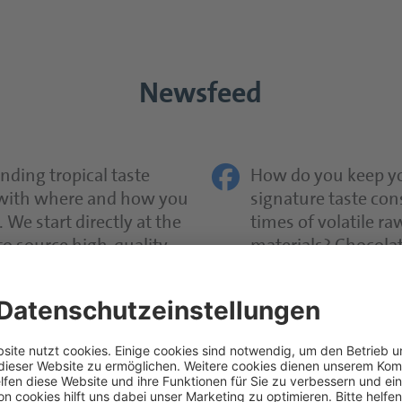
Newsfeed
nding tropical taste
How do you keep y
 with where and how you
signature taste con
 We start directly at the
times of volatile ra
 to source high-quality
materials? Chocolate
l fruits and process
butter and nut prof
…
sweet bakery – but
en
Vor 1 Woche