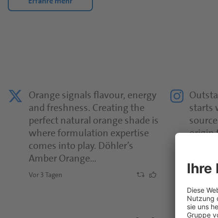
Erfahre mehr
Orange signals flavour, energy
Outsta
and freshness. Creating the
starts
perfect natural orange shade is
source.
where formulation expertise
origin
comes into play. Döhler’s
tropica
Amber Orange…
them
Vor 3 Tagen
Vor 4 Tag