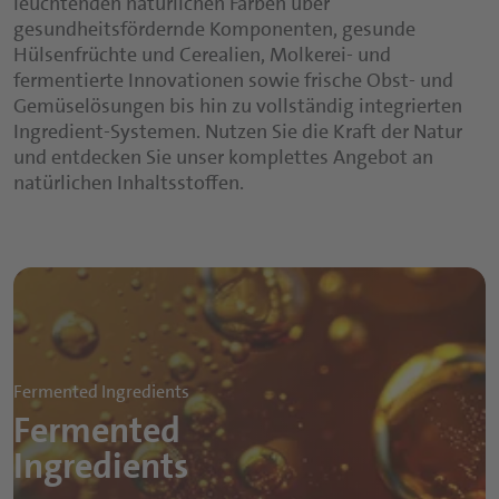
leuchtenden natürlichen Farben über
herzhaften Kompositionen – lassen sich
Getränkeherstellung gewährleisten.
gesundheitsfördernde Komponenten, gesunde
Produktportfolios gezielt erweitern und ein
Hülsenfrüchte und Cerealien, Molkerei- und
Beitrag zu einer ausgewogenen Ernährung leisten.
fermentierte Innovationen sowie frische Obst- und
Gemüselösungen bis hin zu vollständig integrierten
Ingredient-Systemen. Nutzen Sie die Kraft der Natur
und entdecken Sie unser komplettes Angebot an
natürlichen Inhaltsstoffen.
Fermented Ingredients
Fermented
Ingredients