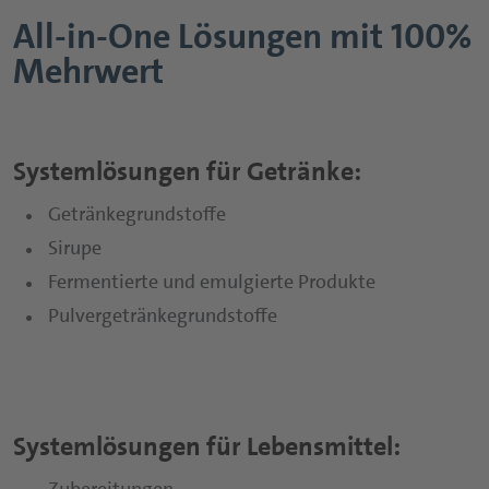
Nutraceuticals Übersichtsseite
All-in-One Lösungen mit 100%
Trinkmahlzeiten
Mehrwert
Kapseln
Sport- und Proteingetränke
Tabletten
Nutritious Snacks
Pulver
Systemlösungen für Getränke:
Fruchtgummis
Getränkegrundstoffe
Sirupe
Funktionelle Sirupe
Fermentierte und emulgierte Produkte
Pulvergetränkegrundstoffe
Systemlösungen für Lebensmittel: