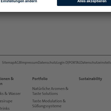
lichen Extrakten bringt Döhler die afrikanischen Sc
is dieses wertvollen Produktportfolios sind erlesen
 und die Anwendung modernster Technologien im e
ierter Qualität bieten.
Sitemap
AGB
Impressum
Datenschutz
Login D|PORTAL
Datenschutzeinstel
tionen &
Portfolio
Sustainability
en
Natürliche Aromen &
nks & Wasser
Taste Solutions
esirupe
Taste Modulation &
Süßungssysteme
Drinks