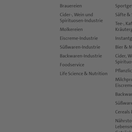
Brauereien
Sportge
Cider-, Wein und
Säfte &
*
Spirituosen-Industrie
Telefon:
Tee-, Ka
Molkereien
Kräuter
Eiscreme-Industrie
Instant
*
Süßwaren-Industrie
Bier & 
Land:
Backwaren-Industrie
Cider, 
Spiritu
Foodservice
*
Pflanzli
Stadt:
Life Science & Nutrition
Milchpr
Eiscrem
Backwa
Süßwar
*
Cereals
Ihre Anfrage oder Kommentar (max. 500 Zeich
Nährsto
Lebensm
Döhler wird alle hier bereitgestellten Inform