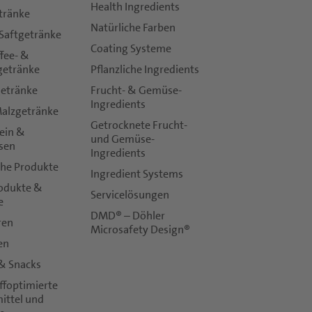
Health Ingredients
tränke
Natürliche Farben
 Saftgetränke
Coating Systeme
ffee- &
getränke
Pflanzliche Ingredients
getränke
Frucht- & Gemüse-
Ingredients
Malzgetränke
Getrocknete Frucht-
Wein &
und Gemüse-
osen
Ingredients
che Produkte
Ingredient Systems
odukte &
Servicelösungen
e
DMD® – Döhler
ren
Microsafety Design®
en
 & Snacks
en):
ffoptimierte
ittel und
ationen ausschließlich in Übereinstimmung mit der
Datenschutzerk