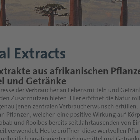
al Extracts
Extrakte aus afrikanischen Pflanz
el und Getränke
esse der Verbraucher an Lebensmitteln und Getränk
n Zusatznutzen bieten. Hier eröffnet die Natur mit 
 genau jenen zentralen Verbraucherwunsch erfüllen. 
 an Pflanzen, welchen eine positive Wirkung auf Kör
aobab und Rooibos bereits seit Jahrtausenden von E
t verwendet. Heute eröffnen diese wertvollen Pfla
ndheitlich positionierter Lebensmittel und Getränke.