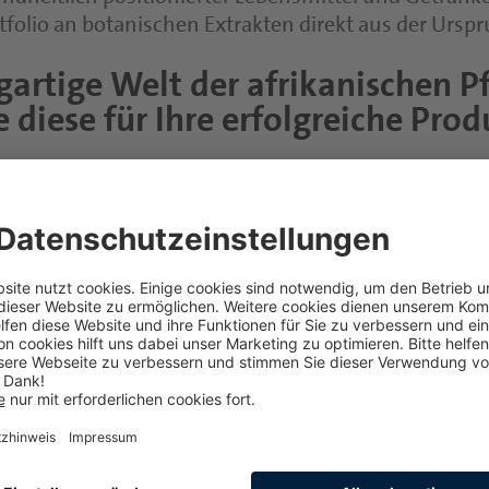
folio an botanischen Extrakten direkt aus der Ursp
gartige Welt der afrikanischen P
 diese für Ihre erfolgreiche Pro
Portfolio
Döhler African Botanical 
afrikanischen Pflanzen- und Frucht-Extrakte und nutzen Sie