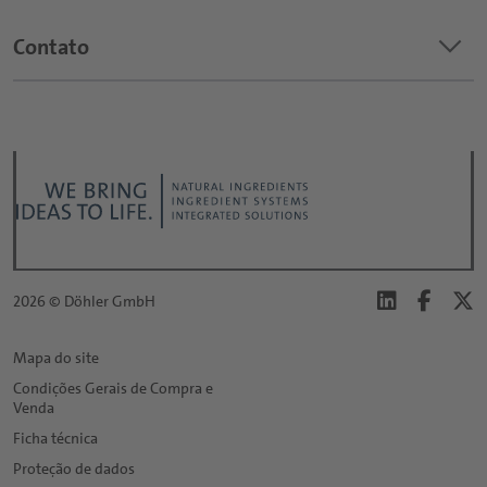
keyboard_arrow_down
Contato
Qual é o tópico do seu pedido?
*
Título:
*
2026 © Döhler GmbH
Primeiro nome:
Mapa do site
Condições Gerais de Compra e
*
Venda
Último nome:
Ficha técnica
Proteção de dados
*