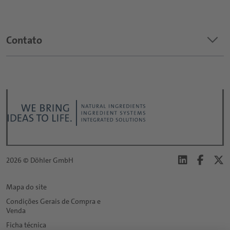
keyboard_arrow_down
Contato
Qual é o tópico do seu pedido?
*
Título:
*
2026 © Döhler GmbH
Primeiro nome:
Mapa do site
Condições Gerais de Compra e
*
Venda
Último nome:
Ficha técnica