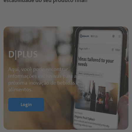
estabilidade do seu produto final!
D|PLUS
Aqui, você pode encontrar
informações exclusivas para a sua
próxima inovação de bebidas e
alimentos.
Login