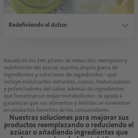
respalda estrategias de etiquetado limpio y
asegura la calidad del producto con dulzor natural
de origen vegetal. Responda a las expectativas de
keyboard_arrow_down
Redefiniendo el dulzor
los consumidores conscientes de la salud con
productos bajos o sin azúcar que mantienen el
sabor y la sensación en boca esperados.
Redefina el dulzor incorporando ingredientes
innovadores que ofrecen más que solo sabor
azucarado. Nuestra amplia gama de ingredientes
Basada en los tres pilares de reducción, reemplazo y
naturales para la salud permite desarrollar
redefinición del azúcar, nuestra amplia gama de
productos que favorecen niveles de glucosa más
ingredientes y soluciones de ingredientes –que
estables y una mejor salud metabólica. Al
incluye endulzantes naturales, zumos, texturizadores
combinar funcionalidad con indulgencia, las
y potenciadores del sabor, además de ingredientes
marcas pueden destacar con conceptos enfocados
que fomentan un mejor metabolismo– le ayuda a
en el bienestar, alineados con las tendencias
garantizar que sus alimentos y bebidas se conviertan
globales de salud y las normativas en evolución. A
en productos favoritos de los consumidores.
Nuestras soluciones para mejorar sus
medida que los consumidores buscan productos
productos reemplazando o reduciendo el
que apoyen la energía sostenida, el metabolismo
equilibrado y el bienestar a largo plazo, este es el
azúcar o añadiendo ingredientes que
momento ideal para convertir las elecciones