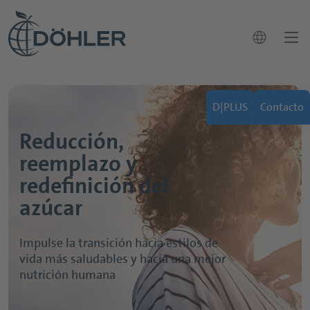
language
Noticias
D|PLUS
Contacto
Contacto
close
Reducción,
¿Cómo podemos ayudarle?
Mercados
reemplazo y
search
Aplicaciones y soluciones
redefinición del
azúcar
Nuestro portafolio
Sostenibilidad
Impulse la transición hacia estilos de
Trabajo
vida más saludables y hacia una mejor
nutrición humana
Sobre Döhler