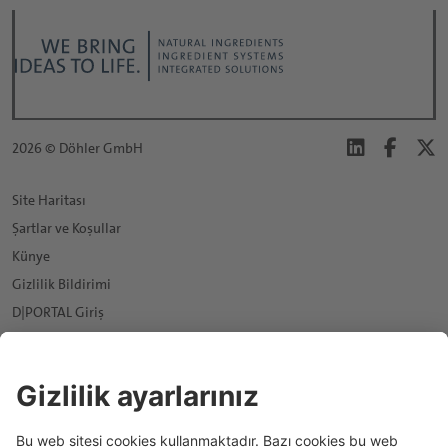
2026 © Döhler GmbH
Site Haritası
Şartlar ve Koşullar
Künye
Gizlilik Bildirimi
D|PORTAL Giriş
Bilgi Toplumu Hizmetleri
Data protection settings
News