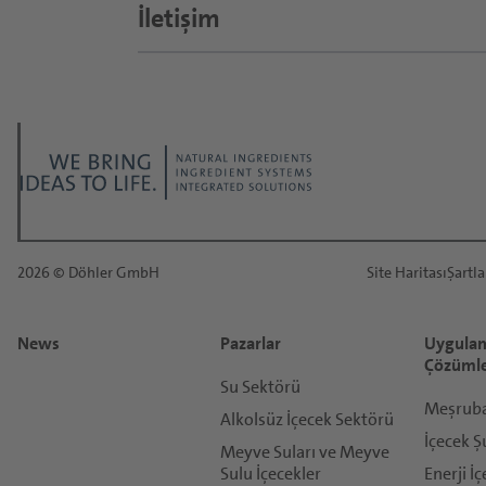
İletişim
İsteğiniz ne hakkında?
*
Hitap:
*
2026 © Döhler GmbH
Site Haritası
Şartla
İsim:
News
Pazarlar
Uygulam
*
Çözüml
Soyisim:
Su Sektörü
Meşrubat
Alkolsüz İçecek Sektörü
İçecek Ş
Meyve Suları ve Meyve
*
Sulu İçecekler
Enerji İç
E-Posta: