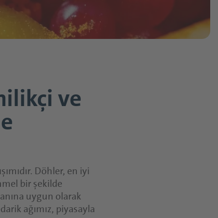
Kapsüller
Tabletler
Toz Ürünler
fırsatlarımızı
kleri
Yumuşak Şekerler
Fonksiyonel Şuruplar
eyveler
ilikçi ve
de
Çözümleri
zümleri
şımıdır. Döhler, en iyi
mel bir şekilde
planına uygun olarak
darik ağımız, piyasayla