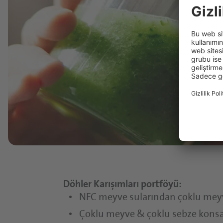
Döhler Karışımları portföyü:
NFC meyve sularından çoklu meyv
Çoklu meyve & çoklu sebze konsa