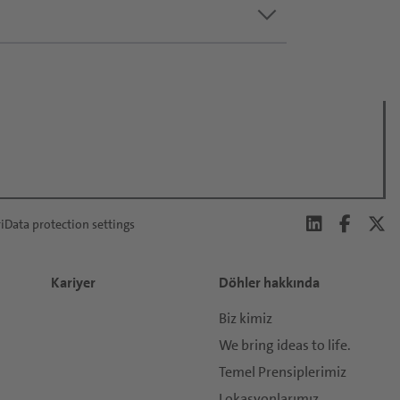
keyboard_arrow_down
i
Data protection settings
Kariyer
Döhler hakkında
Biz kimiz
We bring ideas to life.
Temel Prensiplerimiz
Lokasyonlarımız