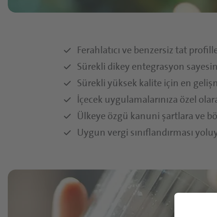
Ferahlatıcı ve benzersiz tat profille
Sürekli dikey entegrasyon sayesi
Sürekli yüksek kalite için en geli
İçecek uygulamalarınıza özel olar
Ülkeye özgü kanuni şartlara ve böl
Uygun vergi sınıflandırması yoluy