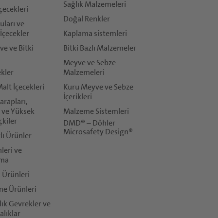
Sağlık Malzemeleri
çecekleri
Doğal Renkler
ları ve
İçecekler
Kaplama sistemleri
ve ve Bitki
Bitki Bazlı Malzemeler
Meyve ve Sebze
ekler
Malzemeleri
Malt İçecekleri
Kuru Meyve ve Sebze
İçerikleri
rapları,
 ve Yüksek
Malzeme Sistemleri
çkiler
DMD® – Döhler
Microsafety Design®
zlı Ürünler
leri ve
ma
k Ürünleri
me Ürünleri
:
lık Gevrekler ve
gizlilik politikası
ile uyumlu bir şekilde kullanacaktır. İlgili
kullanım 
alıklar