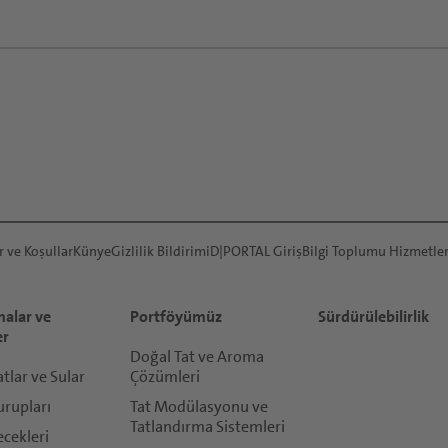
r ve Koşullar
Künye
Gizlilik Bildirimi
D|PORTAL Giriş
Bilgi Toplumu Hizmetler
alar ve
Portföyümüz
Sürdürülebilirlik
er
Doğal Tat ve Aroma
lar ve Sular
Çözümleri
urupları
Tat Modülasyonu ve
Tatlandırma Sistemleri
ecekleri