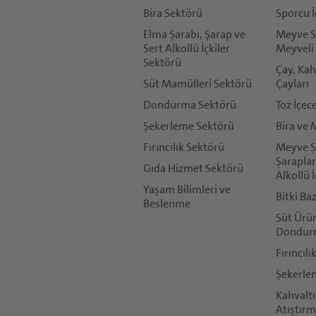
Bira Sektörü
Sporcu İ
Elma Şarabı, Şarap ve
Meyve Su
*
Sert Alkollü İçkiler
Meyveli 
Telefon:
Sektörü
Çay, Kah
Süt Mamülleri Sektörü
Çayları
*
Dondurma Sektörü
Toz İçec
Ülke:
Şekerleme Sektörü
Bira ve 
Fırıncılık Sektörü
Meyve Şa
*
Şaraplar
Gıda Hizmet Sektörü
Şehir:
Alkollü İ
Yaşam Bilimleri ve
Bitki Ba
Beslenme
Süt Ürün
Dondur
Fırıncılı
*
Şekerle
İsteğiniz veya yorumunuz (maks. 500 karakter)
Kahvaltı
Döhler, burada sağlanan tüm bilgileri yalnızca
Atıştırm