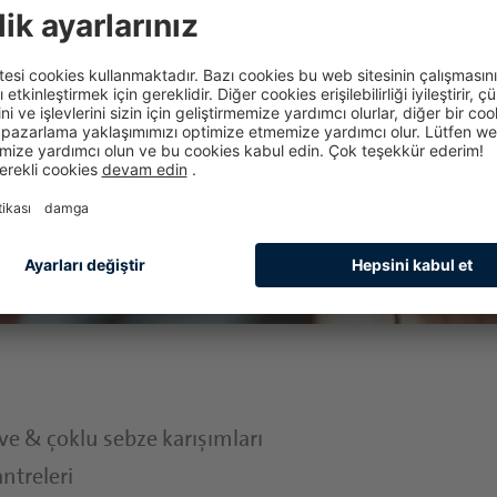
e & çoklu sebze karışımları
ntreleri