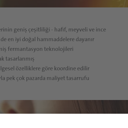
rinin geniş çeşitliliği - hafif, meyveli ve ince
nde en iyi doğal hammaddelere dayanır
şmiş fermantasyon teknolojileri
ak tasarlanmış
gesel özelliklere göre koordine edilir
la pek çok pazarda maliyet tasarrufu