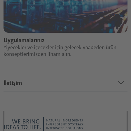
Uygulamalarınız
Yiyecekler ve içecekler için gelecek vaadeden ürün
konseptlerimizden ilham alın.
keyboard_arrow_down
İletişim
İsteğiniz ne hakkında?
*