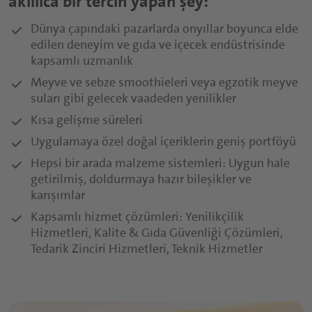
akıllıca bir tercih yapan şey:
Sürülebilir Ürünler ve Soslar
Nutrasötikler Giriş Sayfası
Kahvaltılık Gevrekler
Öğün Yerine Geçen İçecekler
Dünya çapındaki pazarlarda onyıllar boyunca elde
edilen deneyim ve gıda ve içecek endüstrisinde
Spor ve Protein İçecekleri
Kapsüller
kapsamlı uzmanlık
Besleyici Atıştırmalıklar
Meyve ve sebze smoothieleri veya egzotik meyve
Tabletler
suları gibi gelecek vaadeden yenilikler
Toz Ürünler
Kısa gelişme süreleri
Uygulamaya özel doğal içeriklerin geniş portföyü
Yumuşak Şekerler
Hepsi bir arada malzeme sistemleri: Uygun hale
Fonksiyonel Şuruplar
getirilmiş, doldurmaya hazır bileşikler ve
karışımlar
Kapsamlı hizmet çözümleri: Yenilikçilik
Hizmetleri, Kalite & Gıda Güvenliği Çözümleri,
Tedarik Zinciri Hizmetleri, Teknik Hizmetler