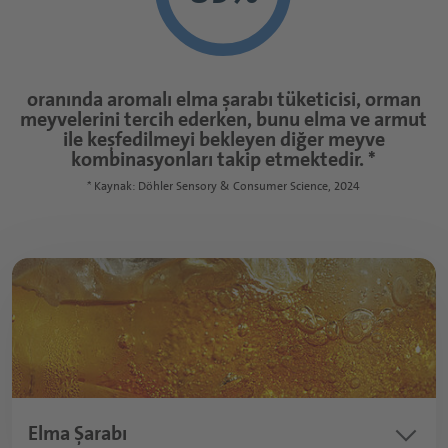
Sürülebilir Ürünler ve Soslar
Nutrasötikler Giriş Sayfası
Kahvaltılık Gevrekler
Öğün Yerine Geçen İçecekler
Spor ve Protein İçecekleri
Kapsüller
oranında aromalı elma şarabı tüketicisi, orman
Besleyici Atıştırmalıklar
meyvelerini tercih ederken, bunu elma ve armut
Tabletler
ile keşfedilmeyi bekleyen diğer meyve
kombinasyonları takip etmektedir. *
Toz Ürünler
* Kaynak: Döhler Sensory & Consumer Science, 2024
Yumuşak Şekerler
Fonksiyonel Şuruplar
keyboard_arrow_down
Elma Şarabı