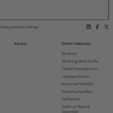
i
Data protection settings
Kariyer
Döhler hakkında
Biz kimiz
We bring ideas to life.
Temel Prensiplerimiz
Lokasyonlarımız
Kurumsal Yönetim
Davranış Kuralları
Tarihçemiz
Kalite ve Yiyecek
Güvenliği