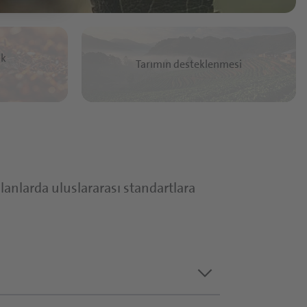
ik
Tarımın desteklenmesi
alanlarda uluslararası standartlara
keyboard_arrow_down