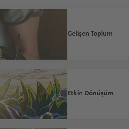
Sürülebilir Ürünler ve Soslar
Gelişen Toplum
 beslenme sunuyor ve böylece sürdürülebilir 
termek
Etkin Dönüşüm
kilde yürütmek
 bir iş yerini teşvik etmek
 yaratmak