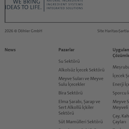
2026 © Döhler GmbH
Site Haritası
Şartla
News
Pazarlar
Uygulam
Çözüml
Su Sektörü
Meşrubat
Alkolsüz İçecek Sektörü
İçecek Ş
Meyve Suları ve Meyve
Sulu İçecekler
Enerji İç
Bira Sektörü
Sporcu İ
Elma Şarabı, Şarap ve
Meyve Su
Sert Alkollü İçkiler
Meyveli 
Sektörü
Çay, Kah
Süt Mamülleri Sektörü
Çayları