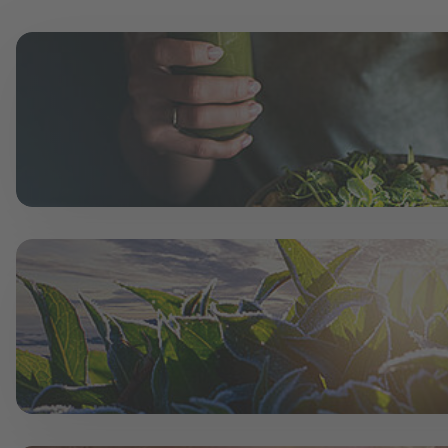
Tüm insanlar için bitki bazlı
bulunuyoruz.
İnsan haklarına saygı gös
İşleri adil ve şeffaf bir şe
Çeşitlik içeren ve kapsayıcı
Çekici bir çalışma kültürü