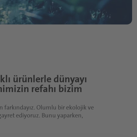
Kapsüller
Tabletler
Toz Ürünler
fırsatlarımızı
kleri
Yumuşak Şekerler
Fonksiyonel Şuruplar
eyveler
Çözümleri
ıklı ürünlerle dünyayı
nimizin refahı bizim
zümleri
farkındayız. Olumlu bir ekolojik ve
 gayret ediyoruz. Bunu yaparken,