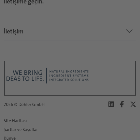
iletişime geçin.
keyboard_arrow_down
İletişim
İsteğiniz ne hakkında?
*
Hitap:
*
2026 © Döhler GmbH
İsim:
Site Haritası
Şartlar ve Koşullar
*
Soyisim:
Künye