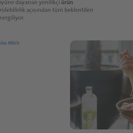
Sürülebilir Ürünler ve Soslar
tföyüne dayanan yenilikçi
ürün
ürülebilirlik açısından tüm beklentileri
sergiliyor.