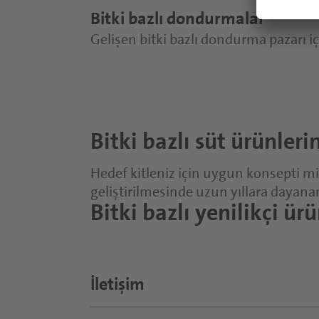
Bitki bazlı dondurmalar
Gelişen bitki bazlı dondurma pazarı iç
Bitki bazlı süt ürünleri
Hedef kitleniz için uygun konsepti mi
geliştirilmesinde uzun yıllara dayana
Bitki bazlı yenilikçi ü
İletişim