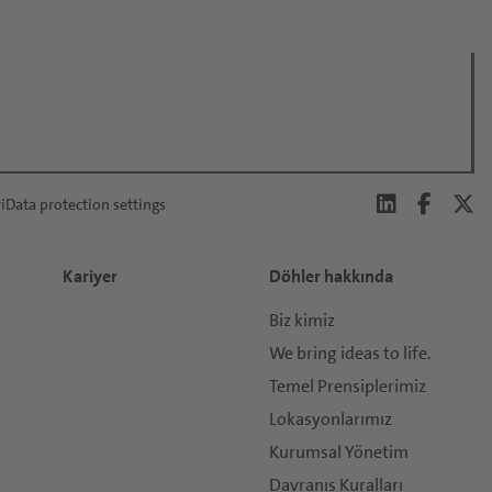
i
Data protection settings
Kariyer
Döhler hakkında
Biz kimiz
We bring ideas to life.
Temel Prensiplerimiz
Lokasyonlarımız
Kurumsal Yönetim
Davranış Kuralları