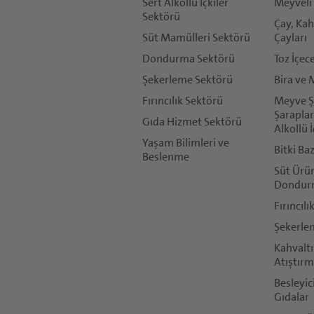
Sert Alkollü İçkiler
Meyveli 
Telefon:
Sektörü
Çay, Kah
Süt Mamülleri Sektörü
Çayları
*
Dondurma Sektörü
Toz İçec
Ülke:
Şekerleme Sektörü
Bira ve 
Fırıncılık Sektörü
Meyve Şa
*
Şaraplar
Gıda Hizmet Sektörü
Şehir:
Alkollü İ
Yaşam Bilimleri ve
Bitki Ba
Beslenme
Süt Ürün
Dondur
Fırıncılı
*
Şekerle
İsteğiniz veya yorumunuz (maks. 500 karakter)
Kahvaltı
Döhler, burada sağlanan tüm bilgileri yalnızca
Atıştırm
Success Message
Besleyic
Gıdalar
İsteğiniz için teşekkürler.