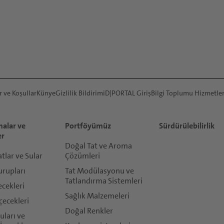
r ve Koşullar
Künye
Gizlilik Bildirimi
D|PORTAL Giriş
Bilgi Toplumu Hizmetler
alar ve
Portföyümüz
Sürdürülebilirlik
er
Doğal Tat ve Aroma
lar ve Sular
Çözümleri
urupları
Tat Modülasyonu ve
Tatlandırma Sistemleri
ecekleri
Sağlık Malzemeleri
çecekleri
Doğal Renkler
ları ve