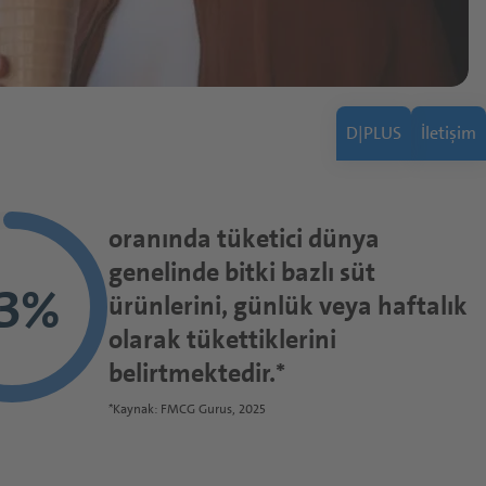
Kapsüller
Tabletler
Toz Ürünler
fırsatlarımızı
kleri
Yumuşak Şekerler
D|PLUS
İletişim
Fonksiyonel Şuruplar
eyveler
oranında tüketici dünya
Çözümleri
genelinde bitki bazlı süt
3%
ürünlerini, günlük veya haftalık
zümleri
olarak tükettiklerini
belirtmektedir.*
*Kaynak: FMCG Gurus, 2025