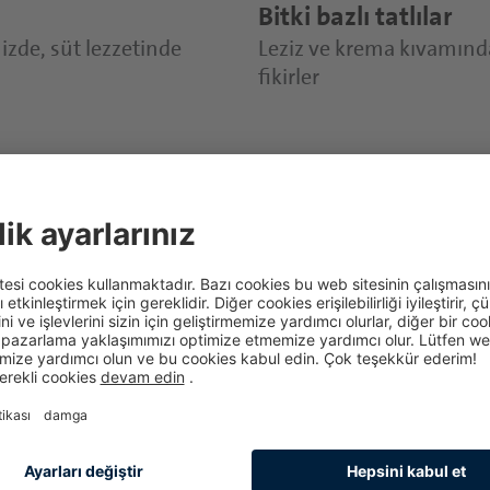
Bitki bazlı tatlılar
nizde, süt lezzetinde
Leziz ve krema kıvamındaki
fikirler