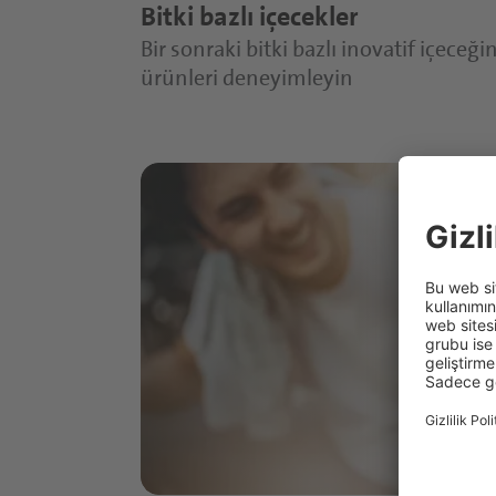
Bitki bazlı içecekler
Bir sonraki bitki bazlı inovatif içeceği
ürünleri deneyimleyin