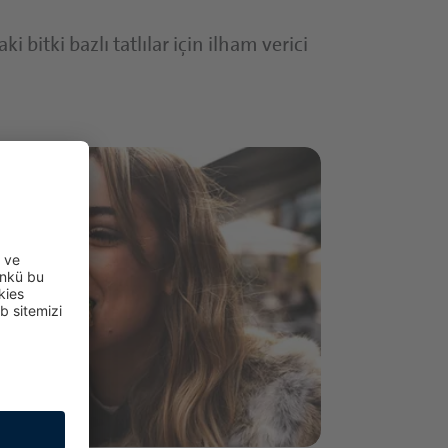
 bitki bazlı tatlılar için ilham verici