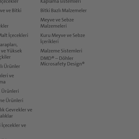
İçecekler
Kaplama sistemleri
ve ve Bitki
Bitki Bazlı Malzemeler
Meyve ve Sebze
ekler
Malzemeleri
Malt İçecekleri
Kuru Meyve ve Sebze
İçerikleri
rapları,
 ve Yüksek
Malzeme Sistemleri
çkiler
DMD® – Döhler
Microsafety Design®
zlı Ürünler
leri ve
ma
k Ürünleri
me Ürünleri
:
lık Gevrekler ve
gizlilik politikası
ile uyumlu bir şekilde kullanacaktır. İlgili
kullanım 
alıklar
i İçecekler ve