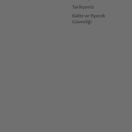
Tarihçemiz
Kalite ve Yiyecek
Güvenliği
koşulları
geçerlidir.