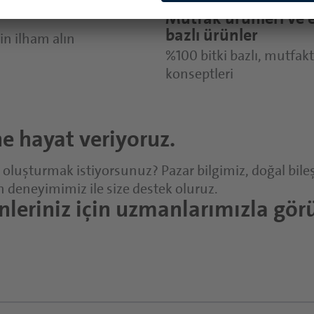
Mutfak ürünleri ve 
bazlı ürünler
in ilham alın
%100 bitki bazlı, mutfakt
konseptleri
ne hayat veriyoruz.
 oluşturmak istiyorsunuz? Pazar bilgimiz, doğal bile
n deneyimimiz ile size destek oluruz.
rünleriniz için uzmanlarımızla gör