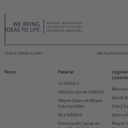
İsteğiniz ne hakkında?
*
Hitap:
*
2026 © Döhler GmbH
Site Haritası
Şartla
İsim:
News
Pazarlar
Uygulam
*
Çözüml
Soyisim:
Su Sektörü
Meşrubat
Alkolsüz İçecek Sektörü
İçecek Ş
Meyve Suları ve Meyve
*
Sulu İçecekler
Enerji İç
E-Posta:
Bira Sektörü
Sporcu İ
Elma Şarabı, Şarap ve
Meyve Su
*