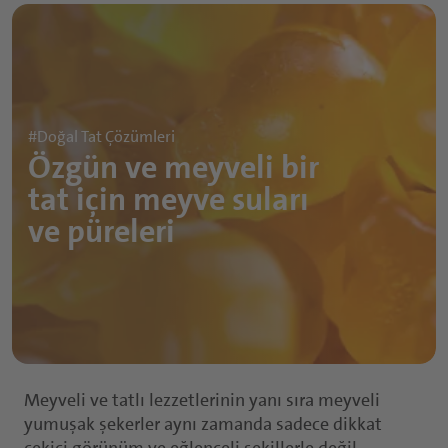
Sürülebilir Ürünler ve Soslar
Nutrasötikler Giriş Sayfası
Kahvaltılık Gevrekler
Öğün Yerine Geçen İçecekler
Spor ve Protein İçecekleri
Kapsüller
Besleyici Atıştırmalıklar
Tabletler
#Doğal Tat Çözümleri
Özgün ve meyveli bir
Toz Ürünler
tat için meyve suları
Yumuşak Şekerler
ve püreleri
Fonksiyonel Şuruplar
Meyveli ve tatlı lezzetlerinin yanı sıra meyveli
yumuşak şekerler aynı zamanda sadece dikkat