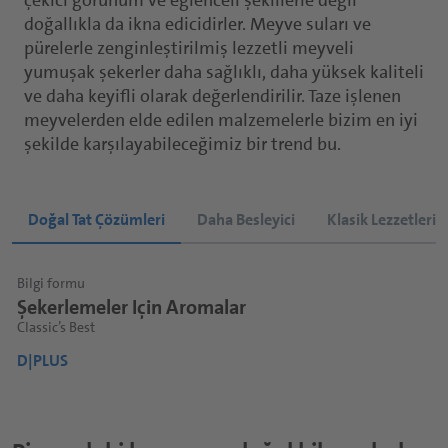
çekici görünüm ve eğlenceli şekillerle değil
doğallıkla da ikna edicidirler. Meyve suları ve
pürelerle zenginleştirilmiş lezzetli meyveli
yumuşak şekerler daha sağlıklı, daha yüksek kaliteli
ve daha keyifli olarak değerlendirilir. Taze işlenen
meyvelerden elde edilen malzemelerle bizim en iyi
şekilde karşılayabileceğimiz bir trend bu.
Doğal Tat Çözümleri
Daha Besleyici
Klasik Lezzetlerin 
Bilgi formu
Bilgi formu
Bilgi formu
B
Şekerlemeler Için Aromalar
Fonksiyonel Meyveli Sakızlar
Klasik En Iyi Şekerlemeler
S
Classic’s Best
Fonksiyonel katma değerli atıştırmalıklar
Olağanüstü çok duyulu deneyimler için
M
D|PLUS
D|PLUS
D|PLUS
D