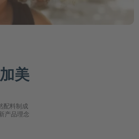
片剂
创意到市场服务与解决方案
种机会
德乐介绍
粉剂
Sensory & Consumer Science Service
Solutions
软糖
功能性糖浆
端到端和供应链服务与解决方案
DMD® – Döhler Microsafety Design®
加美
然配料制成
新产品理念