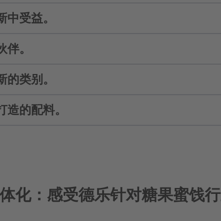
新中受益。
，我们始终关注所有市场的发展—不仅是国际市场
消费者科学的专家以及我们的市场调研团队会为您提
。
伙伴。
们会动用一种独特的、多样化的现代化技术。 它会
。
新的类别。
有力的、长期的伙伴合作关系。 我们的垂直整合和
佳原材料，并确保您有最高供货安全可靠性。 我们
询，我们始终追随一个目标，即持续增强您的产品
打造的配料。
面的研发权威性，并通过我们广泛的国际网络，我
。
最佳天然配料，包括不同应用中与其他成分的关系等
从天然香料和色素、到果汁、蔬菜汁以及果泥和蔬菜
己的生产流程。 加工成品的混合物(基料) 包含您
改建减少到最低程度—原材料会得到有效利用。 此
体化：感受德乐针对糖果蜜饯行
。