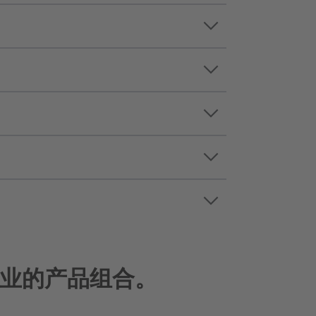
keyboard_arrow_down
的发展，而且也注重地区层面的
供支持。 他们的认知会融入我
keyboard_arrow_down
给我们提供所有的可能性，以便
keyboard_arrow_down
全球性采购保证了我们能获取如
为您产品创新的每一阶段保驾护
组合。
keyboard_arrow_down
们可在您进入新产品范围和新国
keyboard_arrow_down
知识。 由此我们能够研发与您
泥直至麦芽萃取物、增甜系统、
糖果蜜饯的全部有效成分，并最佳
外，我们凭借一体化的服务从最
业的产品组合。