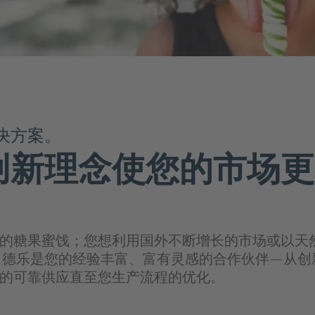
水果增甜剂
饼干&曲奇饼
发现来自不同领域的各
萄酒和烈酒
面包和面包制品
干果&蔬菜配料
访问职位门户网站
糖果
冻干水果
果蔬粒
酒
巧克力
植物性原料
软爆珠
硬糖和胶基糖果
形状和滴剂
决方案。
粉剂
谷物和零食产品解决方案
创新理念使您的市场更
零食
脱水系统和解决方案
棒
淋：加工用解决方案
谷物
酱
的糖果蜜饯；您想利用国外不断增长的市场或以天
烹饪
 德乐是您的经验丰富、富有灵感的合作伙伴—从创
的可靠供应直至您生产流程的优化。
汤料&调味酱
涂抹酱&蘸酱