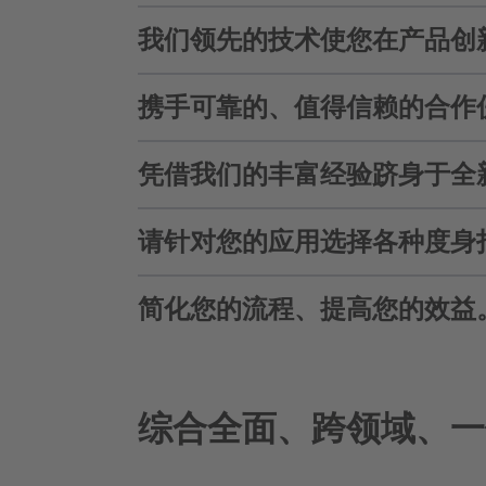
我们领先的技术使您在产品创
作为食品和饮料行业的全球合作伙伴
市场发展。 在此，我们德乐感官和
们的方案以及我们为您提供的建议中
携手可靠的、值得信赖的合作
为您致力于新的产品解决方案时，我
在您企业中实现富有成功前景的创新
凭借我们的丰富经验跻身于全
德乐在增值链的各个阶段重视一种强
水果、蔬菜、谷物、植物或牛奶等最
航；也在食品安全性方面为您提供咨
请针对您的应用选择各种度身
凭借我们几乎所有食品和饮料范围全
际市场时为您提供全面的支持。
简化您的流程、提高您的效益
德乐为您提供范围广博、种类繁多的
的产品完美匹配的配料。 产品范围
蛋白质等功能性配料等等。
凭借我们的配料系统您可明显简化自
组成。 由此可将您生产设备繁复的
综合全面、跨领域、一
初的产品理念直至生产为您提供支持