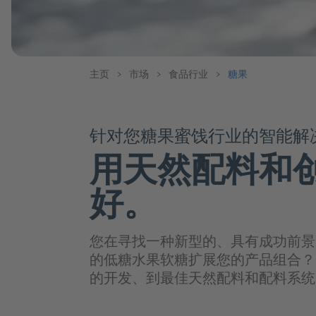
葡萄酒和烈酒
玛瑙黑
运动饮料
晶钻白
苹果酒，葡
口感改良和甜味系统
苹果酒
涂层系统
纯果汁和果汁饮料
口感改良
葡萄酒
主页
>
市场
>
食品行业
>
糖果
增甜系统
纯果汁&中浓度果汁饮料
烈酒和利口
创新产品用
低浓度果汁饮料
食品应用
组织形成剂
思慕昔
谷物&麦芽类
针对您糖果蜜饯行业的智能解
果汁碳酸
坚果&种子
植物基产品
用天然配料和
健康配料
豆类
植物性饮料
速溶饮料
好。
蛋白质
肠道健康
植物性甜品
精力充沛
植物性冰淇
RelaxationHEROES
植物基涂抹
您在寻找一种新型的、具有成功前景
的低糖水果软糖扩展您的产品组合？
的开发、到最佳天然配料和配料系统