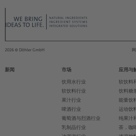
我们要求哪个主题?
*
职位:
*
2026 © Döhler GmbH
网
名:
新闻
市场
应用与
*
姓:
饮用水行业
软饮料
软饮料行业
饮料糖
果汁行业
能量饮
*
电子邮件:
啤酒行业
运动饮
葡萄酒与烈酒行业
纯果汁
*
乳制品行业
茶，咖
电话: