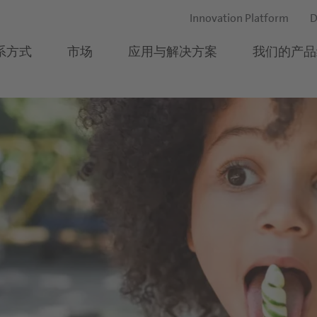
Innovation Platform
D
系方式
市场
应用与解决方案
我们的产品
草本饮品
as to life.
食品行业
乳制品&冰淇淋
食品和饮料用果蔬原料
我们的所在地
应聘流程与常见问题解
我们可以怎样帮助您？
饮品
乳制品
乳饮料
鲜榨即灌果汁
公司管理
冰淇淋
酸奶
果泥
饮料
市场知识
糖果
甜品
浓缩果汁
行为准则
饮料
烘焙
冰淇淋
特种浓缩果汁
y Experiences
谷物和零食
水果配料
行为规范
烘焙产品
烹饪
食品加工用蔬菜原料
料
萄酒和烈酒
复合果蔬混合物
我们的历史
饮料
蛋糕和糕饼
塑造营养未来