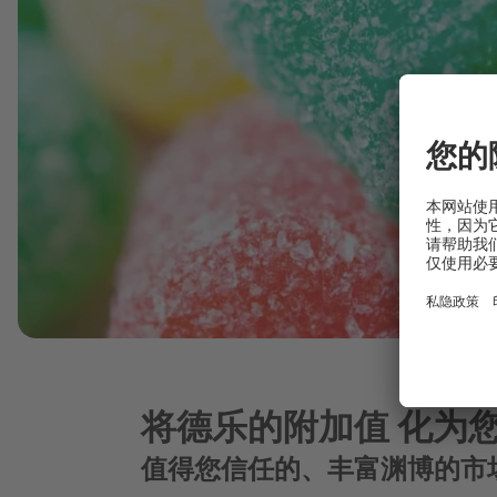
将德乐的附加值 化为
值得您信任的、丰富渊博的市