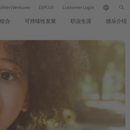
language
search
öhler|Ventures
D|PLUS
Customer Login
组合
可持续性发展
职业生涯
德乐介绍
新闻
close
联系方式
市场
生命科学与营养应用
答
Channels
配料系统
质量与食品安全
close
应用与解决
营养素饮料&食品
餐饮服务行业
主剂
Quality & Food Safety Policy
方案
代餐饮料
Retail and e-Commerce
糖浆
证书
search
我们的产品
运动及蛋白质饮料
预制备
组合
营养零食
发酵型基料
乳脂基料
可持续性发
展
营养药品
服务与解决方案
药丸
职业生涯