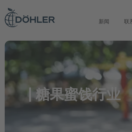
新闻
联
概览页
饮料应用
生命科学与营养产业
天然口感和香料解决方案
文化检验C
我们是谁
饮料行业
茶，咖啡和
天然色素
We bring ide
专业人员
软饮料和水
柑橘类
水
茶饮与草本
柠檬黄
全球采购
Our Fundamentals
近水饮料
水果味
软饮料
咖啡饮料
琥珀橙
创新技术
糖果蜜饯行业
可乐&碳酸饮料
茶
果汁和果汁
宝石红
综合全面的
啤酒和麦芽
咖啡原料
茶
水晶紫
营养卓越
饮料糖浆
食品和饮料用植物原料
咖啡
橄榄绿
Multi-Sensor
啤酒
棕色和白色
啤酒厂
宝石蓝
啤酒混合饮
能量饮料
啤酒
苹果酒、葡
虎眼棕
谷物和麦芽