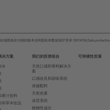
站地图
条款与细则
版本说明
隐私和数据保护
登录 D|PORTAL
Data protectio
解决方案
我们的投资组合
可持续性发展
和水
天然口感和香料解决方
案
浆
口感改良和甜味系统
料
保健配料
料
天然色素
和果汁饮料
涂层系统
啡和草本饮品
植物性成分