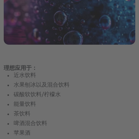
运动及蛋白质饮料
药丸
营养零食
片剂
粉剂
软糖
功能性糖浆
理想应用于：
近水饮料
水果刨冰以及混合饮料
碳酸软饮料/柠檬水
能量饮料
茶饮料
啤酒混合饮料
苹果酒