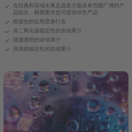
谷物&麦芽类
苹果酒，葡萄酒和烈酒概览页
chevron_right
咖啡饮料
啤酒
chevron_right
质量与食品安全
chevron_left
葡萄酒和烈酒
在经典和异域水果及蔬菜方面具有范围广博的产
行为准则概览页
回到 "应用与解决方案"
chevron_right
乳制品&冰淇淋
综合全面的市场知识
配料系统
访问职位门户网站
水晶紫
干果&蔬菜配料概览页
坚果&种子
品组合，根据要求也可提供绿色产品
鲜榨即灌果汁
啤酒混合饮料
chevron_left
苹果酒
回到 "德乐介绍"
chevron_right
chevron_left
回到 "应用与解决方案"
chevron_right
植物基产品概览页
chevron_left
营养卓越
烘焙产品
根据您的应用度身打造
回到 "我们的产品组合"
橄榄绿
行为规范
服务与解决方案
豆类
果泥
谷物和麦芽饮料
冻干水果
葡萄酒
具二氧化碳稳定性的浓缩果汁
质量与食品安全概览页
chevron_right
chevron_left
Multi-Sensory Experiences
回到 "应用与解决方案"
乳制品&冰淇淋概览页
宝石蓝
chevron_left
糖果
回到 "我们的产品组合"
DMD® – Döhler Microsafety Design®
蛋白质
配料系统概览页
植物性饮料
浓缩果汁
清澈透明的浓缩果汁
果蔬粒
烈酒和利口酒
chevron_right
chevron_left
虎眼棕
回到 "应用与解决方案"
具酒精稳定性的浓缩果汁
烘焙产品概览页
Quality & Food Safety Policy
谷物和零食产品解决方案
植物性甜品
特种浓缩果汁
服务与解决方案概览页
乳饮料
软爆珠
主剂
玛瑙黑
chevron_right
chevron_left
证书
回到 "应用与解决方案"
植物性冰淇淋：加工用解决方案
糖果概览页
水果配料
烹饪
酸奶
形状和滴剂
蛋糕和糕饼
糖浆
创意到市场服务与解决方案
晶钻白
生命科学与营养应用
植物基涂抹酱
chevron_left
食品加工用蔬菜原料
回到 "应用与解决方案"
甜品
谷物和零食产品解决方案概览页
粉剂
饼干&曲奇饼
预制备
巧克力
Sensory & Consumer Science Service
chevron_right
chevron_right
营养素饮料&食品
复合果蔬混合物
Solutions
冰淇淋
面包和面包制品
烹饪概览页
发酵型基料
硬糖和胶基糖果
零食
chevron_right
chevron_left
回到 "应用与解决方案"
营养药品
chevron_left
水果增甜剂
回到 "服务与解决方案"
端到端和供应链服务与解决方案
乳脂基料
棒
汤料&调味酱
chevron_left
回到 "应用与解决方案"
营养素饮料&食品概览页
Sensory & Consumer Science Service
谷物
涂抹酱&蘸酱
Solutions概览页
营养药品概览页
代餐饮料