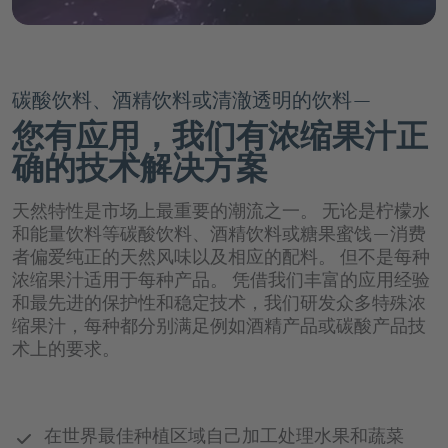
chevron_right
德乐介绍
chevron_right
chevron_left
chevron_right
回到 "市场"
食品行业
天然口感和香料解决方案
chevron_left
回到 "应用与解决方案"
饮料糖浆
chevron_left
回到主菜单
职业生涯概览页
chevron_right
chevron_left
chevron_right
回到 "市场"
chevron_left
饮料行业概览页
Channels
回到 "我们的产品组合"
口感改良和甜味系统
能量饮料
软饮料和水概览页
德乐介绍概览页
碳酸饮料、酒精饮料或清澈透明的饮料—
chevron_left
回到 "市场"
文化检验C
chevron_left
食品行业概览页
回到 "我们的产品组合"
组织形成剂
天然口感和香料解决方案概览页
水
Innovation Platform
运动饮料
您有应用，我们有浓缩果汁正
chevron_right
近水饮料
专业人员
我们是谁
Channels概览页
健康配料
chevron_right
确的技术解决方案
软饮料
Döhler|Ventures
口感改良和甜味系统概览页
乳制品
纯果汁和果汁饮料
柑橘类
可乐&碳酸饮料
应聘流程与常见问题解答
chevron_right
Our Fundamentals
chevron_left
回到 "我们的产品组合"
果汁和果汁饮料
D|PLUS
天然色素
chevron_left
冰淇淋
天然特性是市场上最重要的潮流之一。 无论是柠檬水
回到 "应用与解决方案"
速溶饮料
餐饮服务行业
水果味
口感改良
chevron_right
和能量饮料等碳酸饮料、酒精饮料或糖果蜜饯—消费
We bring ideas to life.
茶
chevron_left
Customer Login
chevron_right
回到 "我们的产品组合"
涂层系统
糖果
健康配料概览页
Retail and e-Commerce
茶
者偏爱纯正的天然风味以及相应的配料。 但不是每种
茶，咖啡和草本饮品
增甜系统
纯果汁和果汁饮料概览页
chevron_left
浓缩果汁适用于每种产品。 凭借我们丰富的应用经验
chevron_right
回到 "德乐介绍"
我们的所在地
咖啡
烘焙
创新产品用植物性原料
chevron_right
chevron_left
咖啡原料
天然色素概览页
回到 "应用与解决方案"
和最先进的保护性和稳定技术，我们研发众多特殊浓
啤酒和麦芽饮料
肠道健康
纯果汁&中浓度果汁饮料
缩果汁，每种都分别满足例如酒精产品或碳酸产品技
公司管理
啤酒厂
chevron_right
谷物和零食
chevron_left
We bring ideas to life.概览页
回到 "我们的产品组合"
食品和饮料用植物原料
食品和饮料用果蔬原料
chevron_right
chevron_left
术上的要求。
回到 "应用与解决方案"
Job
精力充沛
茶，咖啡和草本饮品概览页
苹果酒，葡萄酒和烈酒
柠檬黄
chevron_right
低浓度果汁饮料
苹果酒、葡萄酒和烈酒
行为准则
烹饪
Portal
chevron_right
棕色和白色
chevron_left
回到 "我们的产品组合"
食品应用
创新产品用植物性原料概览页
干果&蔬菜配料
chevron_left
RelaxationHEROES
全球采购
回到 "应用与解决方案"
琥珀橙
啤酒和麦芽饮料概览页
思慕昔
茶饮与草本饮品
chevron_left
chevron_right
回到 "德乐介绍"
我们的历史
塑造营养未来
啤酒
植物基产品
chevron_left
回到 "我们的产品组合"
脱水系统和解决方案
创新技术
在世界最佳种植区域自己加工处理水果和蔬菜
食品和饮料用果蔬原料概览页
宝石红
果汁碳酸
发现来自不同领域的各种机会