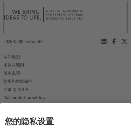
*
职位:
*
2026 © Döhler GmbH
名:
网站地图
条款与细则
*
姓:
版本说明
隐私和数据保护
登录 D|PORTAL
*
电子邮件:
Data protection settings
新闻
*
expand_more
电话:
市场
饮用水行业
应用与解决方案