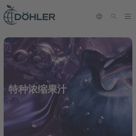
language
search
新闻
联系方式
close
chevron_right
市场
我们可以怎样帮助您？
chevron_right
chevron_left
search
决方案
回到主菜单
应用与解决方案
特种浓缩果汁
品组合
chevron_right
chevron_left
回到主菜单
市场概览页
我们的产品组合
发展
chevron_left
回到主菜单
可持续性发展
应用与解决方案概览页
生命科学与营养产业
chevron_right
职业生涯
chevron_right
我们的产品组合概览页
饮料应用
饮料行业
chevron_right
chevron_left
软饮料和水
回到主菜单