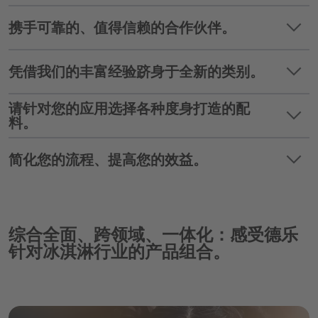
注重国际层面的市场发展。 在此，我们德乐感
keyboard_arrow_down
为您致力于新的产品解决方案时，我们会动用一
携手可靠的、值得信赖的合作伙伴。
官和消费者科学的专家以及我们的市场调研团队
种独特的、多样化的现代化技术。 它会给我们
会为您提供支持。 他们的认知会融入我们的方
提供所有的可能性，以便在您企业中实现富有成
案以及我们为您提供的建议中。
keyboard_arrow_down
德乐在增值链的各个阶段重视一种强有力的、长
凭借我们的丰富经验跻身于全新的类别。
功前景的新潮流和新理念。
期的伙伴合作关系。 我们在当地通过持续发展
的种植对农民提供支持，为您和消费者提供透明
keyboard_arrow_down
请针对您的应用选择各种度身打造的配
凭借我们几乎所有食品和饮料范围全面的研发权
度。 我们的垂直整合和全球性采购保证了我们
料。
威性，并通过我们广泛的国际网络，我们可在您
能获取如水果、蔬菜、谷物、植物或牛奶等最佳
进入新产品范围和新国际市场时为您提供全面的
原材料，并确保您有最高供货安全可靠性。 我
keyboard_arrow_down
德乐为您提供范围广博、种类繁多的最佳天然配
简化您的流程、提高您的效益。
支持。
们为您产品创新的每一阶段保驾护航；也在食品
料，包括不同应用中与其他成分的关系等知识。
安全性方面为您提供咨询，我们始终追随一个目
由此我们能够研发与您的产品完美匹配的配料。
标，即持续增强您的产品组合。
凭借我们的配料系统您可明显简化自己的生产流
产品范围从水果香料和深色香料、果泥、果粒直
程。 我们的配料包含您冰淇淋所需的全部有效
至浇头，如松脆麦芽。
综合全面、跨领域、一体化：感受德乐
成分，并最佳组成。 不需要改建您的生产设施
—原材料会得到高效利用。 此外，我们凭借一
针对冰淇淋行业的产品组合。
体化的服务从最初的产品理念直至生产为您提供
支持。