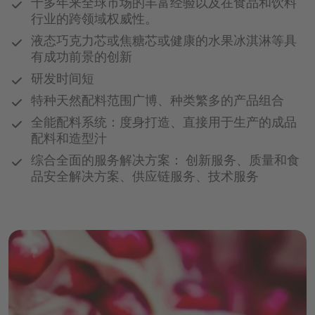
十多年来全球市场的丰富经验以及在食品和饮料
行业的跨领域权威性。
运动及蛋白质饮料
药丸
液态巧克力芯或焦糖芯或健康的水果冰淇淋等具
营养零食
有成功前景的创新
片剂
研发时间短
粉剂
特种天然配料范围广博、种类繁多的产品组合
软糖
全能配料系统：度身打造、直接用于生产的成品
配料和造型汁
功能性糖浆
综合全面的服务解决方案： 创新服务、质量和食
品安全解决方案、供应链服务、技术服务