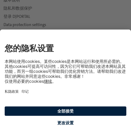
版本说明
隐私和数据保护
登录 D|PORTAL
*
电子邮件:
Data protection settings
新闻
*
expand_more
电话:
市场
expand_more
饮用水行业
应用与解决方案
expand_more
软饮料行业
软饮料和水
*
我们的投资组合
国家:
果汁行业
饮料糖浆
天然口感和香料解决方案
可持续性发展
expand_more
啤酒行业
能量饮料
口感改良和甜味系统
职业生涯
expand_more
*
葡萄酒与烈酒行业
运动饮料
保健配料
专业人员
关于德乐集团
城市:
乳制品行业
纯果汁和果汁饮料
天然色素
我们是谁
冰淇淋行业
茶，咖啡和草本饮品
涂层系统
We bring ideas to life.
expand_more
糖果蜜饯行业
速溶饮料
植物性成分
Our global network
我们的基本原则
烘焙行业
啤酒和麦芽饮料
水果与蔬菜配料