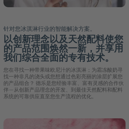
chevron_right
德乐介绍
chevron_right
chevron_left
chevron_right
回到 "市场"
食品行业
天然口感和香料解决方案
chevron_left
回到 "应用与解决方案"
饮料糖浆
chevron_left
回到主菜单
职业生涯概览页
chevron_right
chevron_left
chevron_right
回到 "市场"
chevron_left
饮料行业概览页
Channels
回到 "我们的产品组合"
口感改良和甜味系统
能量饮料
软饮料和水概览页
德乐介绍概览页
针对您冰淇淋行业的智能解决方案。
chevron_left
回到 "市场"
文化检验C
chevron_left
食品行业概览页
回到 "我们的产品组合"
组织形成剂
天然口感和香料解决方案概览页
水
Innovation Platform
运动饮料
以创新理念以及天然配料使您
chevron_right
近水饮料
专业人员
我们是谁
Channels概览页
健康配料
chevron_right
的产品范围焕然一新，并享用
软饮料
Döhler|Ventures
口感改良和甜味系统概览页
乳制品
纯果汁和果汁饮料
柑橘类
可乐&碳酸饮料
应聘流程与常见问题解答
我们综合全面的专有技术。
chevron_right
Our Fundamentals
chevron_left
回到 "我们的产品组合"
果汁和果汁饮料
D|PLUS
天然色素
chevron_left
冰淇淋
回到 "应用与解决方案"
速溶饮料
餐饮服务行业
水果味
口感改良
chevron_right
We bring ideas to life.
您在寻找一种带果味欧尼汁的冰淇淋；为霜冻酸奶寻
茶
chevron_left
Customer Login
chevron_right
回到 "我们的产品组合"
涂层系统
糖果
健康配料概览页
Retail and e-Commerce
茶
茶，咖啡和草本饮品
增甜系统
纯果汁和果汁饮料概览页
找一种非凡的浇头或您想通过色彩亮丽的涂层扩展您
chevron_left
chevron_right
回到 "德乐介绍"
我们的所在地
咖啡
的产品组合？ 德乐是您经验丰富、富有灵感的合作伙
烘焙
创新产品用植物性原料
chevron_right
chevron_left
咖啡原料
天然色素概览页
回到 "应用与解决方案"
啤酒和麦芽饮料
肠道健康
伴—从创新产品理念的开发、到最佳天然配料和配料
纯果汁&中浓度果汁饮料
公司管理
啤酒厂
chevron_right
谷物和零食
chevron_left
系统的可靠供应直至您生产流程的优化。
We bring ideas to life.概览页
回到 "我们的产品组合"
食品和饮料用植物原料
食品和饮料用果蔬原料
chevron_right
chevron_left
回到 "应用与解决方案"
Job
精力充沛
茶，咖啡和草本饮品概览页
苹果酒，葡萄酒和烈酒
柠檬黄
chevron_right
低浓度果汁饮料
苹果酒、葡萄酒和烈酒
行为准则
烹饪
Portal
chevron_right
棕色和白色
chevron_left
回到 "我们的产品组合"
食品应用
创新产品用植物性原料概览页
干果&蔬菜配料
chevron_left
RelaxationHEROES
全球采购
回到 "应用与解决方案"
琥珀橙
啤酒和麦芽饮料概览页
思慕昔
茶饮与草本饮品
chevron_left
chevron_right
回到 "德乐介绍"
我们的历史
塑造营养未来
啤酒
植物基产品
chevron_left
回到 "我们的产品组合"
脱水系统和解决方案
创新技术
食品和饮料用果蔬原料概览页
宝石红
果汁碳酸
发现来自不同领域的各种机会