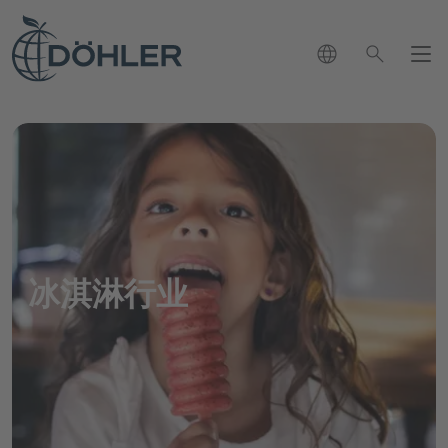
language
search
新闻
联系方式
close
chevron_right
市场
我们可以怎样帮助您？
chevron_right
chevron_left
search
决方案
回到主菜单
应用与解决方案
冰淇淋行业
品组合
chevron_right
chevron_left
回到主菜单
市场概览页
我们的产品组合
发展
chevron_left
回到主菜单
可持续性发展
应用与解决方案概览页
生命科学与营养产业
chevron_right
职业生涯
chevron_right
我们的产品组合概览页
饮料应用
饮料行业
chevron_right
chevron_left
软饮料和水
回到主菜单