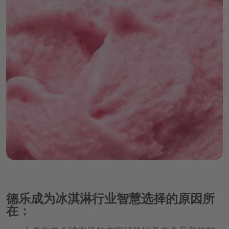
谷物&麦芽类
苹果酒，葡萄酒和烈酒概览页
chevron_right
咖啡饮料
啤酒
chevron_right
质量与食品安全
chevron_left
葡萄酒和烈酒
行为准则概览页
回到 "应用与解决方案"
chevron_right
乳制品&冰淇淋
综合全面的市场知识
配料系统
访问职位门户网站
水晶紫
干果&蔬菜配料概览页
坚果&种子
鲜榨即灌果汁
啤酒混合饮料
chevron_left
苹果酒
回到 "德乐介绍"
chevron_right
chevron_left
回到 "应用与解决方案"
chevron_right
植物基产品概览页
chevron_left
营养卓越
烘焙产品
回到 "我们的产品组合"
橄榄绿
行为规范
服务与解决方案
豆类
果泥
谷物和麦芽饮料
冻干水果
葡萄酒
质量与食品安全概览页
chevron_right
chevron_left
Multi-Sensory Experiences
回到 "应用与解决方案"
乳制品&冰淇淋概览页
宝石蓝
chevron_left
糖果
回到 "我们的产品组合"
DMD® – Döhler Microsafety Design®
蛋白质
配料系统概览页
植物性饮料
浓缩果汁
果蔬粒
烈酒和利口酒
chevron_right
chevron_left
虎眼棕
回到 "应用与解决方案"
烘焙产品概览页
Quality & Food Safety Policy
谷物和零食产品解决方案
植物性甜品
特种浓缩果汁
服务与解决方案概览页
乳饮料
软爆珠
主剂
玛瑙黑
chevron_right
chevron_left
证书
回到 "应用与解决方案"
植物性冰淇淋：加工用解决方案
糖果概览页
水果配料
烹饪
酸奶
形状和滴剂
蛋糕和糕饼
糖浆
创意到市场服务与解决方案
晶钻白
生命科学与营养应用
植物基涂抹酱
chevron_left
食品加工用蔬菜原料
回到 "应用与解决方案"
甜品
谷物和零食产品解决方案概览页
粉剂
饼干&曲奇饼
预制备
巧克力
Sensory & Consumer Science Service
chevron_right
chevron_right
营养素饮料&食品
复合果蔬混合物
Solutions
冰淇淋
面包和面包制品
烹饪概览页
发酵型基料
硬糖和胶基糖果
零食
chevron_right
chevron_left
回到 "应用与解决方案"
营养药品
chevron_left
水果增甜剂
回到 "服务与解决方案"
端到端和供应链服务与解决方案
乳脂基料
棒
汤料&调味酱
chevron_left
回到 "应用与解决方案"
营养素饮料&食品概览页
德乐成为冰淇淋行业智慧选择的原因所
Sensory & Consumer Science Service
谷物
在：
涂抹酱&蘸酱
Solutions概览页
营养药品概览页
代餐饮料