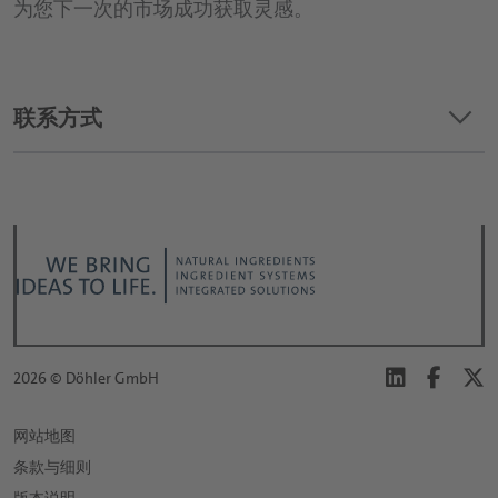
为您下一次的市场成功获取灵感。
keyboard_arrow_down
联系方式
我们要求哪个主题?
*
职位:
*
2026 © Döhler GmbH
名:
网站地图
条款与细则
*
姓: