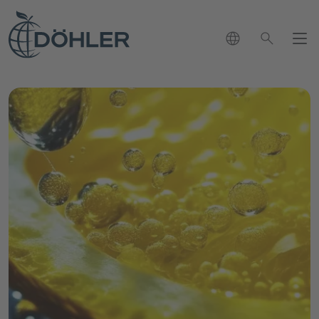
language
search
新闻
联系方式
close
chevron_right
市场
我们可以怎样帮助您？
chevron_right
chevron_left
search
决方案
回到主菜单
应用与解决方案
品组合
chevron_right
chevron_left
回到主菜单
市场概览页
我们的产品组合
发展
chevron_left
回到主菜单
可持续性发展
应用与解决方案概览页
生命科学与营养产业
chevron_right
职业生涯
chevron_right
我们的产品组合概览页
饮料应用
饮料行业
chevron_right
chevron_left
软饮料和水
回到主菜单