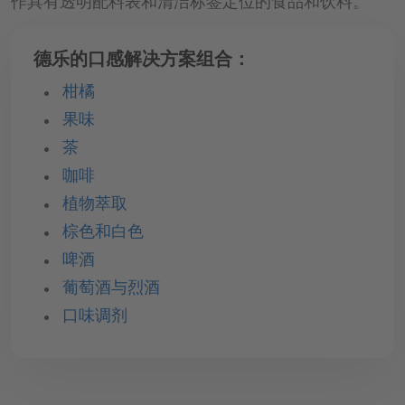
谷物&麦芽类
苹果酒，葡萄酒和烈酒概览页
作具有透明配料表和清洁标签定位的食品和饮料。
chevron_right
咖啡饮料
啤酒
chevron_right
质量与食品安全
chevron_left
葡萄酒和烈酒
行为准则概览页
回到 "应用与解决方案"
chevron_right
乳制品&冰淇淋
综合全面的市场知识
配料系统
访问职位门户网站
水晶紫
干果&蔬菜配料概览页
坚果&种子
鲜榨即灌果汁
啤酒混合饮料
chevron_left
苹果酒
回到 "德乐介绍"
chevron_right
chevron_left
德乐的口感解决方案组合：
回到 "应用与解决方案"
chevron_right
植物基产品概览页
chevron_left
营养卓越
烘焙产品
回到 "我们的产品组合"
橄榄绿
行为规范
服务与解决方案
豆类
果泥
谷物和麦芽饮料
冻干水果
葡萄酒
柑橘
质量与食品安全概览页
chevron_right
chevron_left
Multi-Sensory Experiences
回到 "应用与解决方案"
乳制品&冰淇淋概览页
宝石蓝
chevron_left
糖果
回到 "我们的产品组合"
DMD® – Döhler Microsafety Design®
蛋白质
配料系统概览页
植物性饮料
浓缩果汁
果味
果蔬粒
烈酒和利口酒
chevron_right
chevron_left
虎眼棕
茶
回到 "应用与解决方案"
烘焙产品概览页
Quality & Food Safety Policy
谷物和零食产品解决方案
植物性甜品
特种浓缩果汁
服务与解决方案概览页
乳饮料
软爆珠
主剂
咖啡
玛瑙黑
chevron_right
chevron_left
证书
回到 "应用与解决方案"
植物性冰淇淋：加工用解决方案
糖果概览页
水果配料
烹饪
酸奶
形状和滴剂
蛋糕和糕饼
植物萃取
糖浆
创意到市场服务与解决方案
晶钻白
生命科学与营养应用
植物基涂抹酱
chevron_left
棕色和白色
食品加工用蔬菜原料
回到 "应用与解决方案"
甜品
谷物和零食产品解决方案概览页
粉剂
饼干&曲奇饼
预制备
巧克力
Sensory & Consumer Science Service
chevron_right
chevron_right
营养素饮料&食品
啤酒
复合果蔬混合物
Solutions
冰淇淋
面包和面包制品
烹饪概览页
发酵型基料
硬糖和胶基糖果
葡萄酒与烈酒
零食
chevron_right
chevron_left
回到 "应用与解决方案"
营养药品
chevron_left
水果增甜剂
回到 "服务与解决方案"
端到端和供应链服务与解决方案
口味调剂
乳脂基料
棒
汤料&调味酱
chevron_left
回到 "应用与解决方案"
营养素饮料&食品概览页
Sensory & Consumer Science Service
谷物
涂抹酱&蘸酱
Solutions概览页
营养药品概览页
代餐饮料