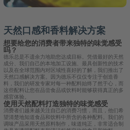
chevron_right
德乐介绍
chevron_right
chevron_left
chevron_right
回到 "市场"
食品行业
天然口感和香料解决方案
chevron_left
回到 "应用与解决方案"
饮料糖浆
chevron_left
回到主菜单
职业生涯概览页
chevron_right
chevron_left
chevron_right
回到 "市场"
chevron_left
饮料行业概览页
Channels
回到 "我们的产品组合"
口感改良和甜味系统
能量饮料
软饮料和水概览页
德乐介绍概览页
天然口感和香料解决方案
chevron_left
回到 "市场"
文化检验C
chevron_left
食品行业概览页
回到 "我们的产品组合"
组织形成剂
天然口感和香料解决方案概览页
水
Innovation Platform
运动饮料
想要给您的消费者带来独特的味觉感受
chevron_right
近水饮料
专业人员
我们是谁
Channels概览页
健康配料
chevron_right
软饮料
Döhler|Ventures
口感改良和甜味系统概览页
乳制品
纯果汁和果汁饮料
吗？
柑橘类
可乐&碳酸饮料
应聘流程与常见问题解答
chevron_right
Our Fundamentals
chevron_left
德乐总是不遗余力地助您达成目标。凭借最好的天然
回到 "我们的产品组合"
果汁和果汁饮料
D|PLUS
天然色素
chevron_left
冰淇淋
回到 "应用与解决方案"
速溶饮料
餐饮服务行业
水果味
成分、我们自己的本地加工设施、最具创新性的技术
口感改良
chevron_right
We bring ideas to life.
以及在全球范围内对区域性喜好的了解，我们推出了
茶
chevron_left
Customer Login
chevron_right
回到 "我们的产品组合"
涂层系统
糖果
健康配料概览页
Retail and e-Commerce
茶
茶，咖啡和草本饮品
增甜系统
纯果汁和果汁饮料概览页
天然口感解决方案。因为德乐不仅仅专注于创造香
chevron_left
chevron_right
回到 "德乐介绍"
我们的所在地
咖啡
料，我们的研发专家对每一种配料始终了然于心，而
烘焙
创新产品用植物性原料
chevron_right
chevron_left
咖啡原料
天然色素概览页
回到 "应用与解决方案"
啤酒和麦芽饮料
肠道健康
这些配料让您在品尝食品或饮料时能够获得真正的多
纯果汁&中浓度果汁饮料
公司管理
啤酒厂
chevron_right
谷物和零食
chevron_left
感官体验。
We bring ideas to life.概览页
回到 "我们的产品组合"
食品和饮料用植物原料
食品和饮料用果蔬原料
chevron_right
chevron_left
回到 "应用与解决方案"
Job
精力充沛
茶，咖啡和草本饮品概览页
苹果酒，葡萄酒和烈酒
使用天然配料打造独特的味觉感受
柠檬黄
chevron_right
低浓度果汁饮料
苹果酒、葡萄酒和烈酒
行为准则
烹饪
Portal
chevron_right
消费者们越来越关注自己的消费习惯，而且，他们希
棕色和白色
chevron_left
回到 "我们的产品组合"
食品应用
创新产品用植物性原料概览页
干果&蔬菜配料
chevron_left
RelaxationHEROES
全球采购
回到 "应用与解决方案"
琥珀橙
啤酒和麦芽饮料概览页
望清楚地知道食品和饮料中所含的各种配料。我们的
思慕昔
茶饮与草本饮品
chevron_left
chevron_right
回到 "德乐介绍"
我们的历史
塑造营养未来
啤酒
植物基产品
调味产品采用天然原料制作，味道纯正，非常适合制
chevron_left
回到 "我们的产品组合"
脱水系统和解决方案
创新技术
食品和饮料用果蔬原料概览页
宝石红
果汁碳酸
发现来自不同领域的各种机会