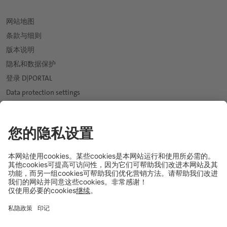
网站地图
条款与细则
版本说明
隐私和数据保护
登录 D|PORTAL
Data protection settings
新闻
expand_more
市场
expand_more
饮用水行业
应用与解决方案
expand_more
软饮料行业
软饮料和水
我们的投资组合
果汁行业
饮料糖浆
天然口感和香料解决方案
可持续性发展
expand_more
啤酒行业
能量饮料
口感改良和甜味系统
职业生涯
expand_more
葡萄酒与烈酒行业
运动饮料
保健配料
专业人员
关于德乐集团
乳制品行业
纯果汁和果汁饮料