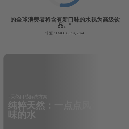
谷物&麦芽类
苹果酒，葡萄酒和烈酒概览页
chevron_right
咖啡饮料
啤酒
chevron_right
质量与食品安全
chevron_left
葡萄酒和烈酒
行为准则概览页
回到 "应用与解决方案"
chevron_right
乳制品&冰淇淋
综合全面的市场知识
配料系统
访问职位门户网站
水晶紫
干果&蔬菜配料概览页
坚果&种子
鲜榨即灌果汁
啤酒混合饮料
chevron_left
苹果酒
回到 "德乐介绍"
chevron_right
chevron_left
的全球消费者将含有新口味的水视为高级饮
回到 "应用与解决方案"
chevron_right
植物基产品概览页
chevron_left
营养卓越
烘焙产品
回到 "我们的产品组合"
橄榄绿
行为规范
服务与解决方案
豆类
品。*
果泥
谷物和麦芽饮料
冻干水果
葡萄酒
质量与食品安全概览页
chevron_right
chevron_left
Multi-Sensory Experiences
回到 "应用与解决方案"
乳制品&冰淇淋概览页
宝石蓝
chevron_left
*来源：FMCG Gurus, 2024
糖果
回到 "我们的产品组合"
DMD® – Döhler Microsafety Design®
蛋白质
配料系统概览页
植物性饮料
浓缩果汁
果蔬粒
烈酒和利口酒
chevron_right
chevron_left
虎眼棕
回到 "应用与解决方案"
烘焙产品概览页
Quality & Food Safety Policy
谷物和零食产品解决方案
植物性甜品
特种浓缩果汁
服务与解决方案概览页
乳饮料
软爆珠
主剂
玛瑙黑
chevron_right
chevron_left
证书
回到 "应用与解决方案"
植物性冰淇淋：加工用解决方案
糖果概览页
水果配料
烹饪
酸奶
形状和滴剂
蛋糕和糕饼
糖浆
创意到市场服务与解决方案
晶钻白
生命科学与营养应用
植物基涂抹酱
chevron_left
食品加工用蔬菜原料
回到 "应用与解决方案"
甜品
谷物和零食产品解决方案概览页
粉剂
饼干&曲奇饼
预制备
巧克力
Sensory & Consumer Science Service
chevron_right
chevron_right
营养素饮料&食品
复合果蔬混合物
Solutions
冰淇淋
面包和面包制品
烹饪概览页
发酵型基料
硬糖和胶基糖果
零食
chevron_right
chevron_left
回到 "应用与解决方案"
营养药品
#天然口感解决方案
chevron_left
水果增甜剂
回到 "服务与解决方案"
端到端和供应链服务与解决方案
乳脂基料
纯粹天然：一点点风
棒
汤料&调味酱
chevron_left
回到 "应用与解决方案"
营养素饮料&食品概览页
味的水
Sensory & Consumer Science Service
谷物
涂抹酱&蘸酱
Solutions概览页
营养药品概览页
代餐饮料