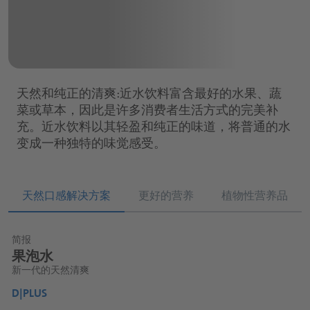
运动及蛋白质饮料
药丸
营养零食
片剂
粉剂
天然和纯正的清爽:近水饮料富含最好的水果、蔬
菜或草本，因此是许多消费者生活方式的完美补
软糖
充。近水饮料以其轻盈和纯正的味道，将普通的水
变成一种独特的味觉感受。
功能性糖浆
天然口感解决方案
更好的营养
植物性营养品
简报
简报
简报
果泡水
植物提取物
植物基水
新一代的天然清爽
为您的产品带来健康的附加值
新一代的创新近水饮料正在征服市场
D|PLUS
D|PLUS
D|PLUS
D
D
D