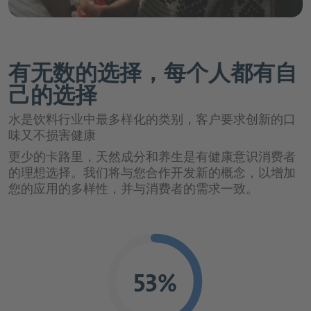
chevron_right
德乐介绍
chevron_right
chevron_left
chevron_right
回到 "市场"
食品行业
天然口感和香料解决方案
chevron_left
回到 "应用与解决方案"
饮料糖浆
chevron_left
回到主菜单
职业生涯概览页
chevron_right
chevron_left
chevron_right
回到 "市场"
chevron_left
饮料行业概览页
Channels
回到 "我们的产品组合"
口感改良和甜味系统
能量饮料
软饮料和水概览页
德乐介绍概览页
有无数的选择，每个人都有自
chevron_left
回到 "市场"
文化检验C
chevron_left
食品行业概览页
回到 "我们的产品组合"
组织形成剂
天然口感和香料解决方案概览页
水
Innovation Platform
运动饮料
己的选择
chevron_right
近水饮料
专业人员
我们是谁
Channels概览页
健康配料
chevron_right
软饮料
Döhler|Ventures
口感改良和甜味系统概览页
乳制品
纯果汁和果汁饮料
柑橘类
水是饮料行业中最多样化的类别，客户要求创新的口
可乐&碳酸饮料
应聘流程与常见问题解答
chevron_right
味又不损害健康
Our Fundamentals
chevron_left
回到 "我们的产品组合"
果汁和果汁饮料
D|PLUS
天然色素
chevron_left
冰淇淋
回到 "应用与解决方案"
速溶饮料
餐饮服务行业
水果味
口感改良
更少的卡路里，天然成分和养生是有健康意识消费者
chevron_right
We bring ideas to life.
茶
chevron_left
Customer Login
chevron_right
回到 "我们的产品组合"
的理想选择。我们将与您合作开发新的概念，以增加
涂层系统
糖果
健康配料概览页
Retail and e-Commerce
茶
茶，咖啡和草本饮品
增甜系统
纯果汁和果汁饮料概览页
您的应用的多样性，并与消费者的需求一致。
chevron_left
chevron_right
回到 "德乐介绍"
我们的所在地
咖啡
烘焙
创新产品用植物性原料
chevron_right
chevron_left
咖啡原料
天然色素概览页
回到 "应用与解决方案"
啤酒和麦芽饮料
肠道健康
纯果汁&中浓度果汁饮料
公司管理
啤酒厂
chevron_right
谷物和零食
chevron_left
We bring ideas to life.概览页
回到 "我们的产品组合"
食品和饮料用植物原料
食品和饮料用果蔬原料
chevron_right
chevron_left
回到 "应用与解决方案"
Job
精力充沛
茶，咖啡和草本饮品概览页
苹果酒，葡萄酒和烈酒
柠檬黄
chevron_right
低浓度果汁饮料
苹果酒、葡萄酒和烈酒
行为准则
烹饪
Portal
chevron_right
棕色和白色
chevron_left
回到 "我们的产品组合"
食品应用
创新产品用植物性原料概览页
干果&蔬菜配料
chevron_left
RelaxationHEROES
全球采购
53%
回到 "应用与解决方案"
琥珀橙
啤酒和麦芽饮料概览页
思慕昔
茶饮与草本饮品
chevron_left
chevron_right
回到 "德乐介绍"
我们的历史
塑造营养未来
啤酒
植物基产品
chevron_left
回到 "我们的产品组合"
脱水系统和解决方案
创新技术
食品和饮料用果蔬原料概览页
宝石红
果汁碳酸
发现来自不同领域的各种机会