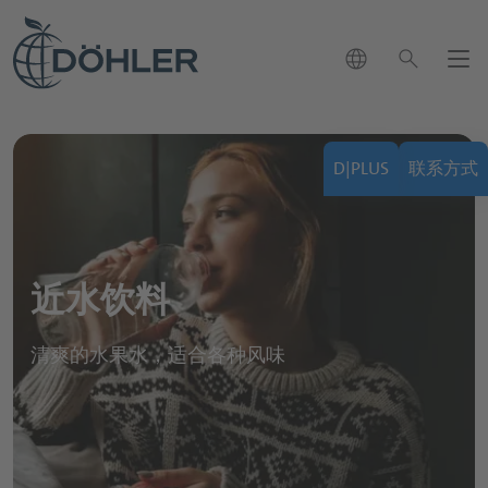
language
search
新闻
D|PLUS
联系方式
联系方式
close
chevron_right
市场
我们可以怎样帮助您？
chevron_right
chevron_left
search
决方案
回到主菜单
应用与解决方案
近水饮料
品组合
chevron_right
chevron_left
回到主菜单
市场概览页
我们的产品组合
清爽的水果水，适合各种风味
发展
chevron_left
回到主菜单
可持续性发展
应用与解决方案概览页
生命科学与营养产业
chevron_right
职业生涯
chevron_right
我们的产品组合概览页
饮料应用
饮料行业
chevron_right
chevron_left
软饮料和水
回到主菜单