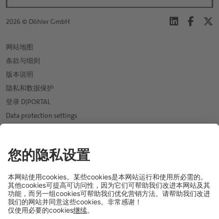
*
2026 © Döhler GmbH
名:
网站地图
条款与细则
*
姓:
版本说明
隐私和数据保护
登录 D|PORTAL
*
电子邮件:
Data protection settings
新闻
*
expand_more
电话:
市场
expand_more
饮用水行业
应用与解决方案
expand_more
软饮料行业
软饮料和水
*
我们的投资组合
国家:
果汁行业
饮料糖浆
天然口感和香料解决方案
可持续性发展
expand_more
啤酒行业
能量饮料
口感改良和甜味系统
职业生涯