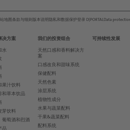
站地图
条款与细则
版本说明
隐私和数据保护
登录 D|PORTAL
Data protectio
解决方案
我们的投资组合
可持续性发展
和水
天然口感和香料解决方
案
浆
口感改良和甜味系统
料
保健配料
料
天然色素
和果汁饮料
涂层系统
啡和草本饮品
植物性成分
料
水果与蔬菜配料
麦芽饮料
干果&蔬菜配料
，葡萄酒和烈酒
配料系统
产品