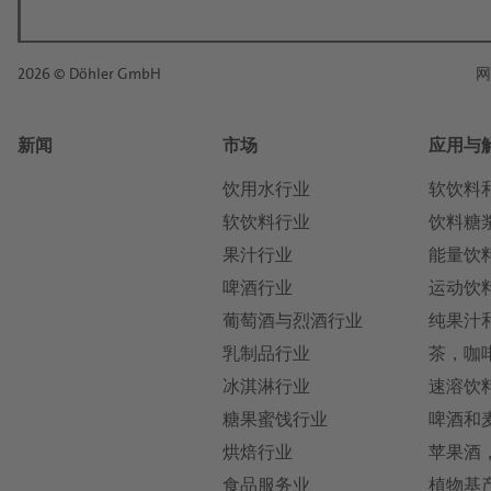
*
2026 © Döhler GmbH
网
名:
新闻
市场
应用与
*
姓:
饮用水行业
软饮料
软饮料行业
饮料糖
果汁行业
能量饮
*
电子邮件:
啤酒行业
运动饮
葡萄酒与烈酒行业
纯果汁
*
乳制品行业
茶，咖
电话:
冰淇淋行业
速溶饮
糖果蜜饯行业
啤酒和
*
烘焙行业
苹果酒
国家:
食品服务业
植物基