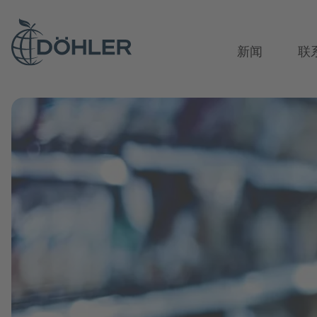
新闻
联
概览页
饮料应用
生命科学与营养产业
天然口感和香料解决方案
文化检验C
我们是谁
饮料行业
茶，咖啡和
天然色素
We bring ide
专业人员
软饮料和水
柑橘类
水
茶饮与草本
柠檬黄
全球采购
Our Fundamentals
近水饮料
水果味
软饮料
咖啡饮料
琥珀橙
创新技术
可乐&碳酸饮料
茶
果汁和果汁
宝石红
综合全面的
啤酒和麦芽
咖啡原料
茶
水晶紫
营养卓越
饮料糖浆
食品和饮料用植物原料
咖啡
橄榄绿
Multi-Sensor
啤酒
棕色和白色
啤酒厂
宝石蓝
啤酒混合饮
能量饮料
啤酒
苹果酒、葡
虎眼棕
谷物和麦芽