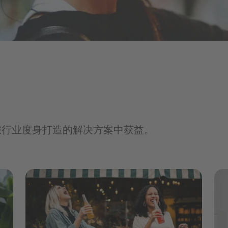
水果增甜剂
饼干&曲奇饼
发现来自不同领域的各
萄酒和烈酒
面包和面包制品
干果&蔬菜配料
访问职位门户网站
糖果
冻干水果
果蔬粒
酒
巧克力
植物性原料
软爆珠
硬糖和胶基糖果
形状和滴剂
粉剂
谷物和零食产品解决方案
零食
您行业度身打造的解决方案中获益。
脱水系统和解决方案
棒
淋：加工用解决方案
谷物
酱
烹饪
汤料&调味酱
涂抹酱&蘸酱