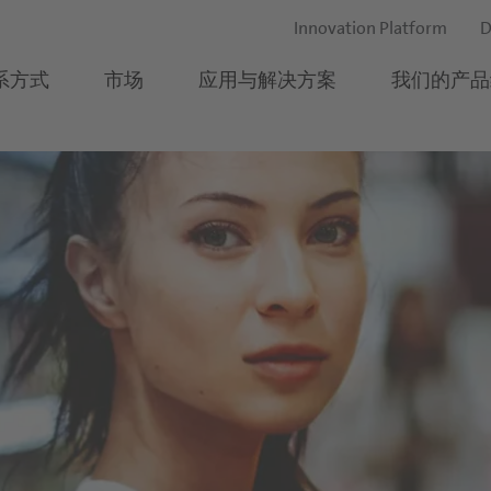
Innovation Platform
D
系方式
市场
应用与解决方案
我们的产品
草本饮品
as to life.
食品行业
乳制品&冰淇淋
食品和饮料用果蔬原料
我们的所在地
应聘流程与常见问题解
我们可以怎样帮助您？
饮品
乳制品
乳饮料
鲜榨即灌果汁
公司管理
冰淇淋
酸奶
果泥
饮料
市场知识
糖果
甜品
浓缩果汁
行为准则
饮料
烘焙
冰淇淋
特种浓缩果汁
y Experiences
谷物和零食
水果配料
行为规范
烘焙产品
烹饪
食品加工用蔬菜原料
料
萄酒和烈酒
复合果蔬混合物
我们的历史
饮料
蛋糕和糕饼
塑造营养未来