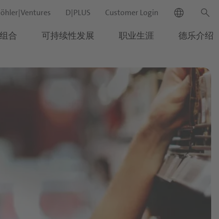
language
search
öhler|Ventures
D|PLUS
Customer Login
组合
可持续性发展
职业生涯
德乐介绍
新闻
close
search
联系方式
市场
生命科学与营养应用
答
Channels
配料系统
质量与食品安全
close
应用与解决
营养素饮料&食品
餐饮服务行业
主剂
Quality & Food Safety Policy
方案
代餐饮料
Retail and e-Commerce
糖浆
证书
search
我们的产品
运动及蛋白质饮料
预制备
组合
营养零食
发酵型基料
乳脂基料
可持续性发
展
营养药品
服务与解决方案
药丸
职业生涯