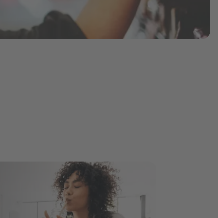
片剂
创意到市场服务与解决方案
种机会
德乐介绍
粉剂
Sensory & Consumer Science Service
Solutions
软糖
功能性糖浆
端到端和供应链服务与解决方案
DMD® – Döhler Microsafety Design®