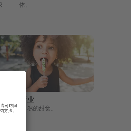
秘
体。
果蜜饯行业
受创新、自然的甜食。