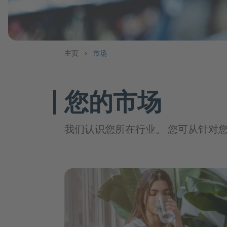
葡萄酒和烈酒
玛瑙黑
运动饮料
晶钻白
苹果酒，葡
口感改良和甜味系统
苹果酒
涂层系统
纯果汁和果汁饮料
口感改良
葡萄酒
主页
>
市场
增甜系统
纯果汁&中浓度果汁饮料
烈酒和利口
创新产品用
低浓度果汁饮料
食品应用
组织形成剂
您的市场
思慕昔
谷物&麦芽类
果汁碳酸
坚果&种子
植物基产品
健康配料
豆类
植物性饮料
我们认识您所在行业。 您可从针对
速溶饮料
蛋白质
肠道健康
植物性甜品
精力充沛
植物性冰淇
RelaxationHEROES
植物基涂抹