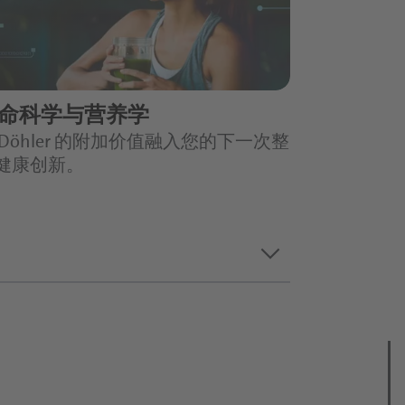
命科学与营养学
 Döhler 的附加价值融入您的下一次整
健康创新。
keyboard_arrow_down