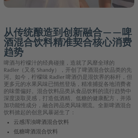
chevron_right
德乐介绍
chevron_right
chevron_left
chevron_right
回到 "市场"
食品行业
天然口感和香料解决方案
chevron_left
回到 "应用与解决方案"
饮料糖浆
chevron_left
回到主菜单
职业生涯概览页
chevron_right
chevron_left
chevron_right
回到 "市场"
chevron_left
饮料行业概览页
Channels
回到 "我们的产品组合"
口感改良和甜味系统
能量饮料
软饮料和水概览页
德乐介绍概览页
从传统酿造到创新融合——啤
chevron_left
回到 "市场"
文化检验C
chevron_left
食品行业概览页
回到 "我们的产品组合"
组织形成剂
天然口感和香料解决方案概览页
水
Innovation Platform
运动饮料
酒混合饮料精准契合核心消费
chevron_right
近水饮料
专业人员
我们是谁
Channels概览页
健康配料
chevron_right
软饮料
趋势
Döhler|Ventures
口感改良和甜味系统概览页
乳制品
纯果汁和果汁饮料
柑橘类
可乐&碳酸饮料
应聘流程与常见问题解答
chevron_right
Our Fundamentals
chevron_left
回到 "我们的产品组合"
果汁和果汁饮料
D|PLUS
啤酒与柠檬汁的经典碰撞，造就了风靡全球的
天然色素
chevron_left
冰淇淋
回到 "应用与解决方案"
速溶饮料
餐饮服务行业
水果味
口感改良
Radler（又名 Shandy），开创了啤酒混合饮品类的先
chevron_right
We bring ideas to life.
茶
chevron_left
Customer Login
chevron_right
回到 "我们的产品组合"
涂层系统
糖果
河。如今，柠檬味 Radler 啤酒仍是混饮界的标杆，但
健康配料概览页
Retail and e-Commerce
茶
茶，咖啡和草本饮品
增甜系统
纯果汁和果汁饮料概览页
更多元的水果风味已悄然登场，精准捕捉各地消费者
chevron_left
chevron_right
回到 "德乐介绍"
我们的所在地
咖啡
烘焙
创新产品用植物性原料
chevron_right
的味蕾偏好。混合饮料品类从食品饮料的流行趋势中
chevron_left
咖啡原料
天然色素概览页
回到 "应用与解决方案"
啤酒和麦芽饮料
肠道健康
深度汲取灵感，打造低酒精、低糖的健康配方，并添
纯果汁&中浓度果汁饮料
公司管理
啤酒厂
chevron_right
谷物和零食
chevron_left
We bring ideas to life.概览页
回到 "我们的产品组合"
食品和饮料用植物原料
加功能性成分，融合跨品类风味潮流。全新啤酒混合
食品和饮料用果蔬原料
chevron_right
chevron_left
回到 "应用与解决方案"
Job
精力充沛
茶，咖啡和草本饮品概览页
苹果酒，葡萄酒和烈酒
柠檬黄
chevron_right
低浓度果汁饮料
饮料掀起的创意风暴诞生了：
苹果酒、葡萄酒和烈酒
行为准则
烹饪
Portal
chevron_right
棕色和白色
chevron_left
回到 "我们的产品组合"
食品应用
创新产品用植物性原料概览页
干果&蔬菜配料
chevron_left
RelaxationHEROES
全球采购
云感浑浊啤酒混合饮料
回到 "应用与解决方案"
琥珀橙
啤酒和麦芽饮料概览页
思慕昔
茶饮与草本饮品
chevron_left
chevron_right
回到 "德乐介绍"
我们的历史
塑造营养未来
啤酒
植物基产品
低糖啤酒混合饮料
chevron_left
回到 "我们的产品组合"
脱水系统和解决方案
创新技术
食品和饮料用果蔬原料概览页
宝石红
果汁碳酸
发现来自不同领域的各种机会