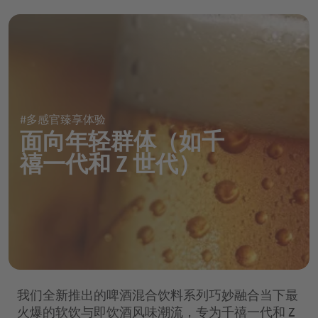
运动及蛋白质饮料
药丸
营养零食
片剂
粉剂
软糖
#多感官臻享体验
面向年轻群体（如千
功能性糖浆
禧一代和 Z 世代）
我们全新推出的啤酒混合饮料系列巧妙融合当下最
火爆的软饮与即饮酒风味潮流，专为千禧一代和 Z