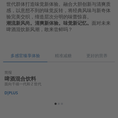
世代群体打造味觉新体验。融合大胆创新与清爽质
感，以意想不到的味觉反转，将经典风味与新奇体
验完美交织，缔造层次分明的味蕾惊喜。
潮流新风尚。清爽新体验。味觉新记忆。
面对未来
啤酒混饮新风潮，敢来尝鲜吗？
多感官臻享体验
精准减糖
更好的营养
简报
简报
简报
啤酒混合饮料
低糖啤酒混合饮料
非酒精啤酒和啤酒混合饮料
面向千禧一代和 Z 世代
具有平衡的味觉美学和甜感补偿
减少酒精含量，而不影响口感
D|PLUS
D|PLUS
D|PLUS
D