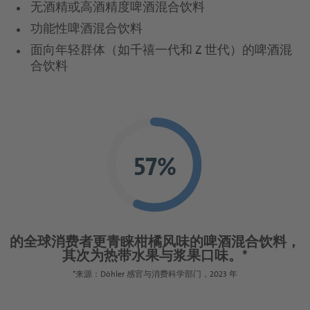
谷物&麦芽类
苹果酒，葡萄酒和烈酒概览页
chevron_right
咖啡饮料
无酒精或高酒精度啤酒混合饮料
啤酒
chevron_right
质量与食品安全
chevron_left
葡萄酒和烈酒
行为准则概览页
回到 "应用与解决方案"
chevron_right
乳制品&冰淇淋
综合全面的市场知识
配料系统
访问职位门户网站
水晶紫
干果&蔬菜配料概览页
功能性啤酒混合饮料
坚果&种子
鲜榨即灌果汁
啤酒混合饮料
chevron_left
苹果酒
回到 "德乐介绍"
chevron_right
chevron_left
回到 "应用与解决方案"
chevron_right
植物基产品概览页
chevron_left
营养卓越
烘焙产品
面向年轻群体（如千禧一代和 Z 世代）的啤酒混
回到 "我们的产品组合"
橄榄绿
行为规范
服务与解决方案
豆类
果泥
谷物和麦芽饮料
合饮料
冻干水果
葡萄酒
质量与食品安全概览页
chevron_right
chevron_left
Multi-Sensory Experiences
回到 "应用与解决方案"
乳制品&冰淇淋概览页
宝石蓝
chevron_left
糖果
回到 "我们的产品组合"
DMD® – Döhler Microsafety Design®
蛋白质
配料系统概览页
植物性饮料
浓缩果汁
果蔬粒
烈酒和利口酒
chevron_right
chevron_left
虎眼棕
回到 "应用与解决方案"
烘焙产品概览页
Quality & Food Safety Policy
谷物和零食产品解决方案
植物性甜品
特种浓缩果汁
服务与解决方案概览页
乳饮料
软爆珠
主剂
玛瑙黑
chevron_right
chevron_left
证书
回到 "应用与解决方案"
植物性冰淇淋：加工用解决方案
糖果概览页
水果配料
烹饪
酸奶
形状和滴剂
蛋糕和糕饼
糖浆
57%
创意到市场服务与解决方案
晶钻白
生命科学与营养应用
植物基涂抹酱
chevron_left
食品加工用蔬菜原料
回到 "应用与解决方案"
甜品
谷物和零食产品解决方案概览页
粉剂
饼干&曲奇饼
预制备
巧克力
Sensory & Consumer Science Service
chevron_right
chevron_right
营养素饮料&食品
复合果蔬混合物
Solutions
冰淇淋
面包和面包制品
烹饪概览页
发酵型基料
硬糖和胶基糖果
零食
chevron_right
chevron_left
回到 "应用与解决方案"
营养药品
chevron_left
水果增甜剂
回到 "服务与解决方案"
端到端和供应链服务与解决方案
的全球消费者更青睐柑橘风味的啤酒混合饮料，
乳脂基料
棒
其次为热带水果与浆果口味。*
汤料&调味酱
chevron_left
回到 "应用与解决方案"
营养素饮料&食品概览页
Sensory & Consumer Science Service
*来源：Döhler 感官与消费科学部门，2023 年
谷物
涂抹酱&蘸酱
Solutions概览页
营养药品概览页
代餐饮料