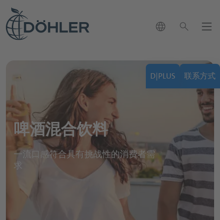
language
search
新闻
D|PLUS
联系方式
联系方式
close
chevron_right
市场
我们可以怎样帮助您？
chevron_right
chevron_left
啤酒混合饮料
search
决方案
回到主菜单
应用与解决方案
品组合
chevron_right
chevron_left
回到主菜单
市场概览页
我们的产品组合
一流口感符合具有挑战性的消费者需
发展
求
chevron_left
回到主菜单
可持续性发展
应用与解决方案概览页
生命科学与营养产业
chevron_right
职业生涯
chevron_right
我们的产品组合概览页
饮料应用
饮料行业
chevron_right
chevron_left
软饮料和水
回到主菜单