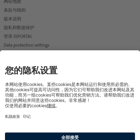
网站地图
条款与细则
版本说明
隐私和数据保护
登录 D|PORTAL
Data protection settings
新闻
expand_more
市场
expand_more
饮用水行业
应用与解决方案
expand_more
软饮料行业
软饮料和水
我们的投资组合
果汁行业
饮料糖浆
天然口感和香料解决方案
可持续性发展
expand_more
啤酒行业
能量饮料
口感改良和甜味系统
职业生涯
expand_more
葡萄酒与烈酒行业
运动饮料
保健配料
专业人员
关于德乐集团
乳制品行业
纯果汁和果汁饮料
天然色素
我们是谁
冰淇淋行业
茶，咖啡和草本饮品
涂层系统