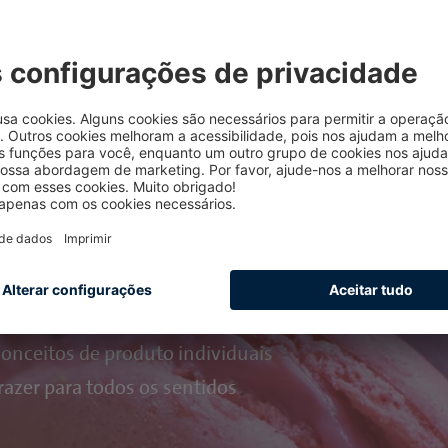
finada de tornar a sua bebida Aqua Plus mais refre
a convencem pelo seu
toque de sabor e diferencial sau
a um
sabor refrescante único
.
is
lhos vivos a tons de laranja suaves
nceitos de produto individuais
azer para todos os sentidos