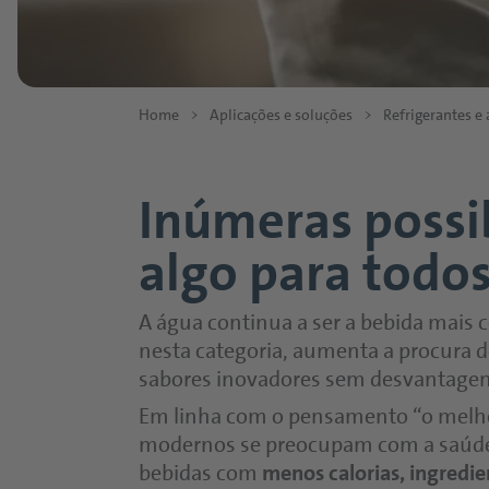
Cerveja
Onyx Black
Vinho e bebidas destiladas
Bebidas esportivas
Crystal Whit
Sidra, vinho
Sidra
Modulação do sabor e sistemas de
Sistemas de
Sucos e bebidas à base de suco
Vinho
Home
>
Aplicações e soluções
>
Refrigerantes e
dulçor
Sucos e néctares
Bebidas desti
Modulação do sabor
Ingredientes
Bebidas sem gás
produtos in
Sistemas de dulçor
Aplicaçõe
Inúmeras possi
Smoothies
Cereais e mal
Fruit Splashes
Produtos à 
Texturizantes
algo para todos
Frutos secos
Bebidas vege
Bebidas instantâneas
Leguminosas
Sobremesas v
Ingredientes saudáveis
A água continua a ser a bebida mais 
Proteínas
Sorvete à bas
nesta categoria, aumenta a procura
GutHealthHEROES
fabricantes
sabores inovadores sem desvantagen
EnergyHEROES
Pastas à base
RelaxationHEROES
Em linha com o pensamento “o melho
modernos se preocupam com a saúde 
bebidas com
menos calorias, ingredie