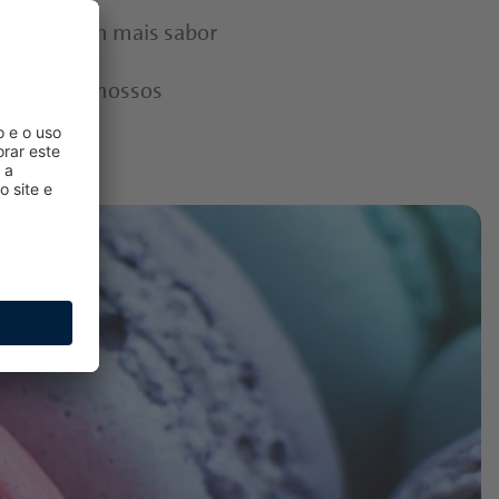
scante e com mais sabor
dável
– os nossos