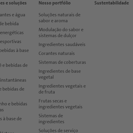
es e soluções
Nosso portfólio
Sustentabilidade
antes e água
Soluções naturais de
sabor e aroma
de bebida
Modulação do sabor e
 energéticas
sistemas de dulçor
 esportivas
Ingredientes saudáveis
bebidas à base
Corantes naturais
Sistemas de coberturas
é e bebidas de
Ingredientes de base
vegetal
 instantâneas
Ingredientes vegetais e
e bebidas de
de fruta
Frutas secas e
inho e bebidas
ingredientes vegetais
as
Sistemas de
s à base de
ingredientes
Soluções de serviço