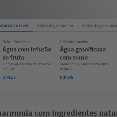
aturais de sabor
Alimentação melhor
Alimentação à base
Ficha informativa
Ficha informativa
Ficha informativa
Ficha informativa
Ficha informativa
Ficha informativa
Água com infusão
Extratos botânicos
Água vegetal
Água gaseificada
EnergyHERO
Extrato de moringa
de fruta
com sumo
Moringa
Descubra um diferencial saudável
Uma nova geração de inovadoras
Um inovador superalimento para
para os seus produtos
bebidas Aqua Plus conquista o
um impulso saudável
A próxima geração de refrescos
Menos doce, refrescância 100%
Um inovador superalimento para
mercado
naturais
natural.
um impulso saudável
D|PLUS
D|PLUS
D|PLUS
D|PLUS
D|PLUS
D|PLUS
harmonia com ingredientes natu