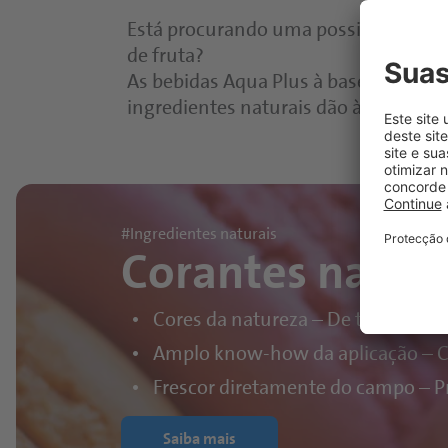
Está procurando uma possibilidade re
de fruta?
As bebidas Aqua Plus à base de águ
ingredientes naturais dão à sua águ
#Ingredientes naturais
Corantes natura
Cores da natureza – De tons verme
Amplo know-how da aplicação – Co
Frescor diretamente do campo – Pr
Saiba mais