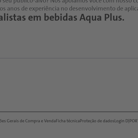
 o seu público-alvo? Nós apoiamos você com nosso 
ios anos de experiência no desenvolvimento de aplic
alistas em bebidas Aqua Plus.
ões Gerais de Compra e Venda
Ficha técnica
Proteção de dados
Login D|POR