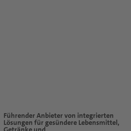
Nutraceuticals Übersichtsseite
Trinkmahlzeiten
Kapseln
Sport- und Proteingetränke
Tabletten
Nutritious Snacks
Pulver
Fruchtgummis
Funktionelle Sirupe
Führender Anbieter von integrierten
Lösungen für gesündere Lebensmittel,
Getränke und