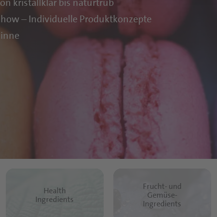
on kristallklar bis naturtrüb
ow – Individuelle Produktkonzepte
Sinne
Frucht- und
Health
Gemüse-
Ingredients
Ingredients