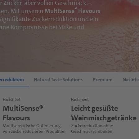
Zucker, aber vollen Geschmack –
®
en. Mit unseren
MultiSense
Flavours
 signifikante Zuckerreduktion und ein
 ohne Kompromisse bei Süße und
erreduktion
Natural Taste Solutions
Premium
Natürli
Factsheet
Factsheet
Factsheet
Factsheet
Factsheet
Factsheet
MultiSense®
Sparkling & Juicy
Fruit Infused Wine
Wine Smoothies –
Leicht gesüßte
Fruit & Cereal
Flavours
Wine
Spritzer
Bellini
Weinmischgetränke
Wines
Multisensorische Optimierung
Prickelnd, fruchtig und einfach
Natürlich und erfrischend
Lifestyle-Getränk mit hohem
Zuckerreduktion ohne
Maßgeschneiderte Fruit & Cereal
von zuckerreduzierten Produkten
herrlich erfrischend
Fruchtgehalt
Geschmackseinbußen
Wines
D|PLUS