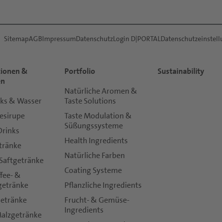
Sitemap
AGB
Impressum
Datenschutz
Login D|PORTAL
Datenschutzeinstel
tionen &
Portfolio
Sustainability
en
Natürliche Aromen &
nks & Wasser
Taste Solutions
esirupe
Taste Modulation &
Süßungssysteme
Drinks
Health Ingredients
tränke
Natürliche Farben
 Saftgetränke
Coating Systeme
ffee- &
getränke
Pflanzliche Ingredients
getränke
Frucht- & Gemüse-
Ingredients
Malzgetränke