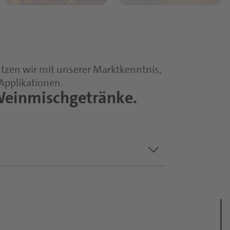
tzen wir mit unserer Marktkenntnis,
 Applikationen.
 Weinmischgetränke.
keyboard_arrow_down