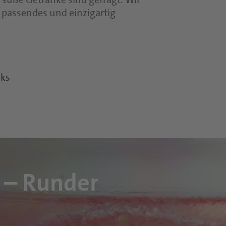
 passendes und einzigartig
nks
 – Runder