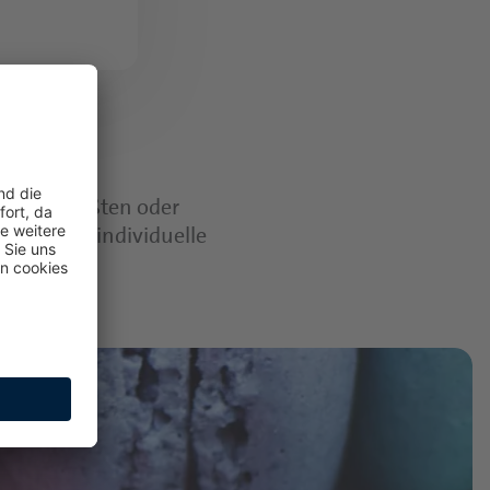
eicht-gesüßten oder
öglichen individuelle