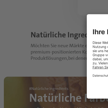
Natürliche Ingredients 
Möchten Sie neue Märkte erschließen 
premium-positionierten Konzepten fü
Produktlösungen,
bei denen alle Ing
#Natürliche Ingredients
Natürliche Farb