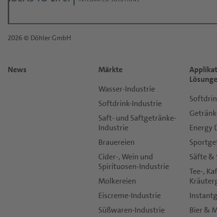
Anrede:
*
2026 © Döhler GmbH
Vorname:
News
Märkte
Applika
*
Lösung
Nachname:
Wasser-Industrie
Softdri
Softdrink-Industrie
Getränk
Saft- und Saftgetränke-
*
Industrie
Energy 
E-Mail:
Brauereien
Sportge
Cider-, Wein und
Säfte &
*
Spirituosen-Industrie
Telefon:
Tee-, Ka
Molkereien
Kräuter
Eiscreme-Industrie
Instant
*
Süßwaren-Industrie
Bier & 
Land: