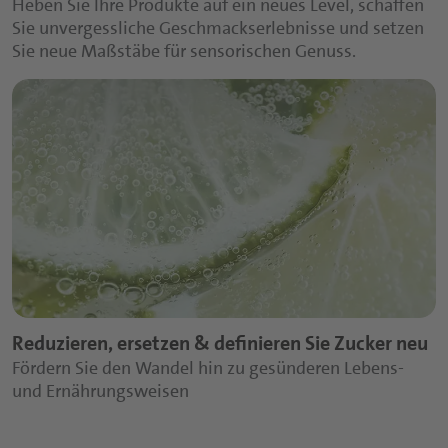
Heben Sie Ihre Produkte auf ein neues Level, schaffen
Sie unvergessliche Geschmackserlebnisse und setzen
Sie neue Maßstäbe für sensorischen Genuss.
*
Ihre Anfrage oder Kommentar (max. 500 Zeichen):
Döhler wird alle hier bereitgestellten Informationen
ausschließlich in Übereinstimmung mit
der
Datenschutzerklärung
verwenden. Es gelten die
entsprechenden
Nutzungsbedingungen
.
Success Message
Vielen Dank für Ihre Anfrage
Felder, die mit * gekennzeichnet sind, sind Pflichtfelder.
Reduzieren, ersetzen & definieren Sie Zucker neu
Fördern Sie den Wandel hin zu gesünderen Lebens-
Senden
und Ernährungsweisen