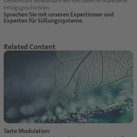
Gemeinsam verwandeln wir Ihre Ideen in marktreife
Fruchtsaftkonzentrat für Milchprodukte
Erfolgsgeschichten.
Sprechen Sie mit unseren Expertinnen und
Anwendung ideal für:
*
Experten für Süßungssysteme.
Premiumprodukte mit natürlicher
Nachname:
Positionierung
*
Related Content
E-Mail:
*
Telefon:
*
Land:
*
Stadt:
Taste Modulation