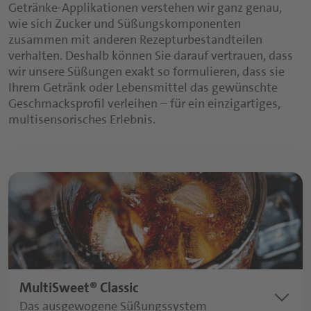
Nutraceuticals Übersichtsseite
Getränke-Applikationen verstehen wir ganz genau,
wie sich Zucker und Süßungskomponenten
Trinkmahlzeiten
zusammen mit anderen Rezepturbestandteilen
Kapseln
verhalten. Deshalb können Sie darauf vertrauen, dass
Sport- und Proteingetränke
Tabletten
wir unsere Süßungen exakt so formulieren, dass sie
Nutritious Snacks
Ihrem Getränk oder Lebensmittel das gewünschte
Pulver
Geschmacksprofil verleihen – für ein einzigartiges,
multisensorisches Erlebnis.
Fruchtgummis
Funktionelle Sirupe
MultiSweet® Classic
keyboard_arrow_down
Das ausgewogene Süßungssystem