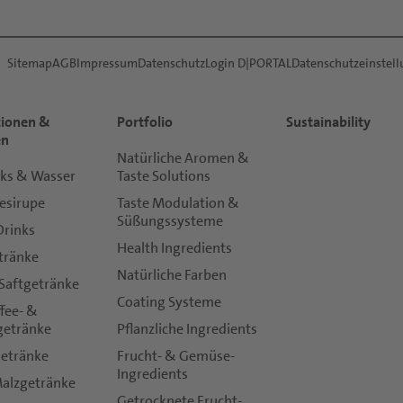
Sitemap
AGB
Impressum
Datenschutz
Login D|PORTAL
Datenschutzeinstel
tionen &
Portfolio
Sustainability
en
Natürliche Aromen &
nks & Wasser
Taste Solutions
esirupe
Taste Modulation &
Süßungssysteme
Drinks
Health Ingredients
tränke
Natürliche Farben
 Saftgetränke
Coating Systeme
ffee- &
getränke
Pflanzliche Ingredients
getränke
Frucht- & Gemüse-
Ingredients
Malzgetränke
Getrocknete Frucht-