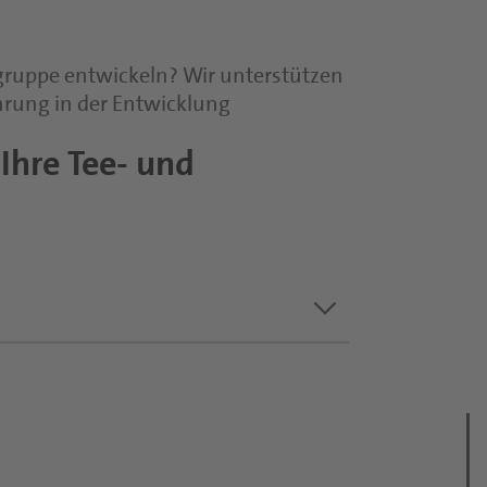
lgruppe entwickeln? Wir unterstützen
ahrung in der Entwicklung
Ihre Tee- und
keyboard_arrow_down