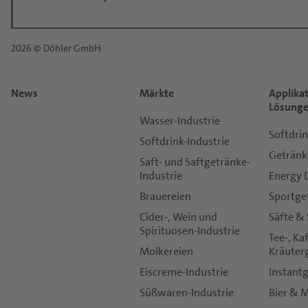
Anrede:
*
2026 © Döhler GmbH
Vorname:
News
Märkte
Applika
*
Lösung
Nachname:
Wasser-Industrie
Softdri
Softdrink-Industrie
Getränk
Saft- und Saftgetränke-
*
Industrie
Energy 
E-Mail:
Brauereien
Sportge
Cider-, Wein und
Säfte &
*
Spirituosen-Industrie
Telefon:
Tee-, Ka
Molkereien
Kräuter
Eiscreme-Industrie
Instant
*
Süßwaren-Industrie
Bier & 
Land: