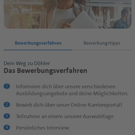
Bewerbungsverfahren
Bewerbungstipps
Dein Weg zu Döhler
Dein Weg zu Döhler
Das Bewerbungsverfahren
Das Bewerbungsverfahren
Informiere dich über unsere verschiedenen
Bewirb dich frühzeitig!
1
1
Ausbildungsangebote und deine Möglichkeiten.
Nutze unser Online-Karriereportal!
2
Bewirb dich über unser Online-Karriereportal!
2
Aussagekräftiges Anschreiben
3
Teilnahme an einem unserer Auswahltage
3
Lebenslauf
4
Persönliches Interview
4
Sei du selbst!
5