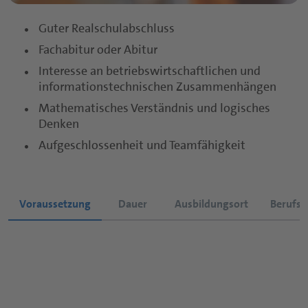
Nutraceuticals Übersichtsseite
Trinkmahlzeiten
Guter Realschulabschluss
Kapseln
Fachabitur oder Abitur
Sport- und Proteingetränke
Tabletten
Interesse an betriebswirtschaftlichen und
Nutritious Snacks
informationstechnischen Zusammenhängen
Pulver
Mathematisches Verständnis und logisches
Denken
Fruchtgummis
Aufgeschlossenheit und Teamfähigkeit
Funktionelle Sirupe
Voraussetzung
Dauer
Ausbildungsort
Berufsc