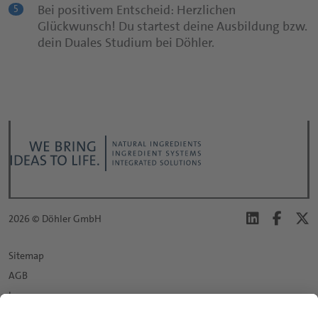
Bei positivem Entscheid: Herzlichen
5
Glückwunsch! Du startest deine Ausbildung bzw.
dein Duales Studium bei Döhler.
2026 © Döhler GmbH
Sitemap
AGB
Impressum
Datenschutz