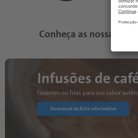
Conheça as nossas solu
Infusões de caf
Quentes ou frias para um sabor autên
Download da ficha informativa