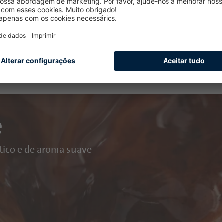
ções de produtos:
é
tico e de aroma suave