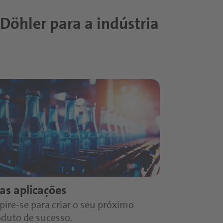
ruta estáveis ao CO2 e muito
das suas bebidas. Assim é
Döhler para a indústria
as-primas são utilizadas de
sde a ideia inicial até o
as aplicações
pire-se para criar o seu próximo
oduto de sucesso.