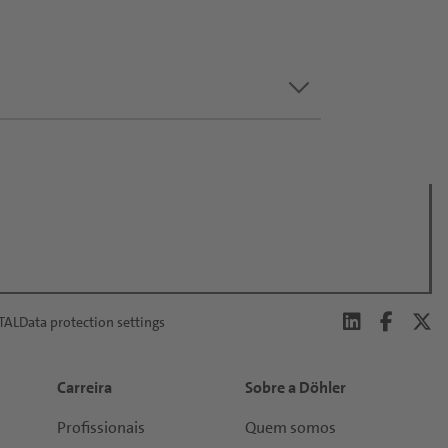
keyboard_arrow_down
TAL
Data protection settings
Carreira
Sobre a Döhler
Profissionais
Quem somos