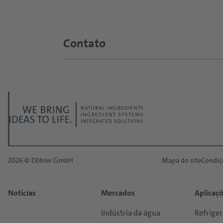
Contato
Qual é o tópico do seu pedido?
*
Título:
*
2026 © Döhler GmbH
Mapa do site
Condiç
Primeiro nome:
Notícias
Mercados
Aplicaçõ
*
Último nome:
Indústria da água
Refriger