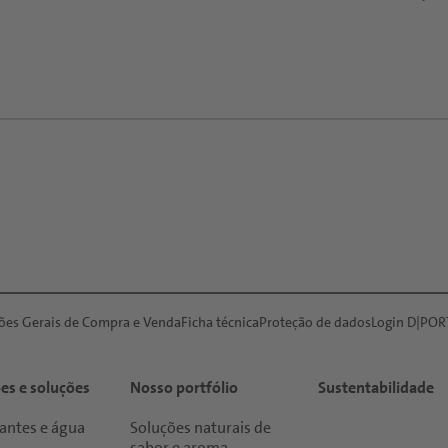
ões Gerais de Compra e Venda
Ficha técnica
Proteção de dados
Login D|POR
es e soluções
Nosso portfólio
Sustentabilidade
antes e água
Soluções naturais de
sabor e aroma