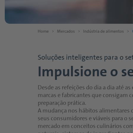
Cerveja
Onyx Black
Vinho e bebidas destiladas
Bebidas esportivas
Crystal Whit
Sidra, vinho
Sidra
Modulação do sabor e sistemas de
Sistemas de
Sucos e bebidas à base de suco
Vinho
Home
>
Mercados
>
Indústria de alimentos
>
dulçor
Sucos e néctares
Bebidas desti
Modulação do sabor
Ingredientes
Bebidas sem gás
produtos in
Sistemas de dulçor
Aplicaçõe
Smoothies
Soluções inteligentes para o set
Cereais e mal
Fruit Splashes
Produtos à 
Impulsione o s
Texturizantes
Frutos secos
Bebidas vege
Bebidas instantâneas
Leguminosas
Sobremesas v
Ingredientes saudáveis
Desde as refeições do dia a dia até as
Proteínas
Sorvete à bas
marcas e fabricantes que consigam c
GutHealthHEROES
fabricantes
preparação prática.
EnergyHEROES
Pastas à base
A mudança nos hábitos alimentares cr
RelaxationHEROES
seus consumidores e viáveis para o s
mercado em conceitos culinários com 