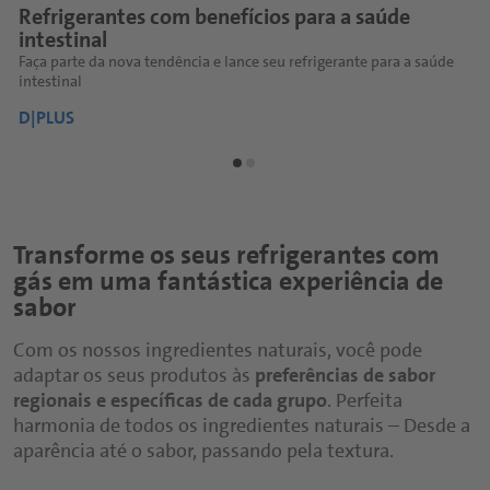
Refrigerantes com benefícios para a saúde
Refrigerante naturalmente leve
Refrigerantes para adultos
Limonadas Still Juicy
Refrigerante orgânico
G
B
intestinal
p
Soluções naturais para limonadas leves e refrescantes!
Menos doces, deliciosos e sofisticados!
Frescor natural e caseiro
Uma nova geração de bebidas refrescantes!
O
P
C
Faça parte da nova tendência e lance seu refrigerante para a saúde
A
D|PLUS
D|PLUS
D|PLUS
D|PLUS
D
D
D
intestinal
i
D|PLUS
D
Transforme os seus refrigerantes com
gás em uma fantástica experiência de
sabor
Com os nossos ingredientes naturais, você pode
adaptar os seus produtos às
preferências de sabor
regionais e específicas de cada grupo
. Perfeita
harmonia de todos os ingredientes naturais – Desde a
aparência até o sabor, passando pela textura.