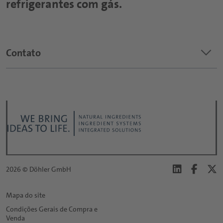
refrigerantes com gás.
keyboard_arrow_down
Contato
Qual é o tópico do seu pedido?
*
Título:
*
2026 © Döhler GmbH
Primeiro nome:
Mapa do site
Condições Gerais de Compra e
*
Venda
Último nome: