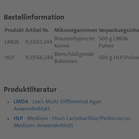
Nutraceuticals Übersichtsseite
Trinkmahlzeiten
Bestellinformation
Kapseln
Sport- und Proteingetränke
Produkt
Artikel Nr.
Mikroorganismen
Verpackungsinha
Tabletten
Nutritious Snacks
Brauereitypische
500 g LMDA-
LMDA
9.23555.244
Pulver
Keime
Pulver
Bierschädigende
HLP
9.23556.244
500 g HLP-Pulve
Fruchtgummis
Bakterien
Funktionelle Sirupe
Produktliteratur
LMDA
- Lee’s Multi-Differential Agar:
Anwenderblatt
HLP
- Medium - Hsu’s Lactobacillus/Pediococcus
Medium: Anwenderblatt