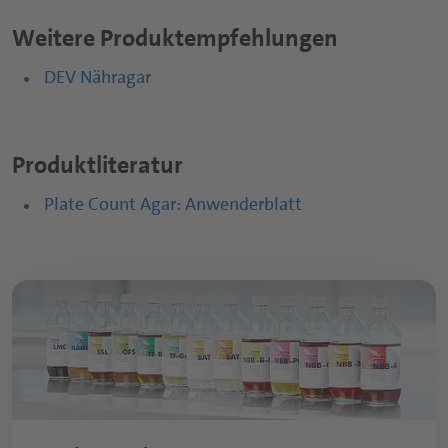
Nutraceuticals Übersichtsseite
Weitere Produktempfehlungen
Trinkmahlzeiten
Kapseln
DEV Nähragar
Sport- und Proteingetränke
Tabletten
Nutritious Snacks
Pulver
Produktliteratur
Fruchtgummis
Plate Count Agar: Anwenderblatt
Funktionelle Sirupe