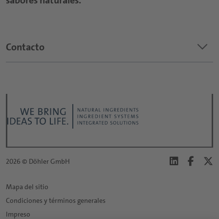
sabores naturales.
keyboard_arrow_down
Contacto
¿Sobre qué tema es su pregunta?
*
Título:
*
2026 © Döhler GmbH
Primer nombre:
Mapa del sitio
Condiciones y términos generales
*
Apellido:
Impreso