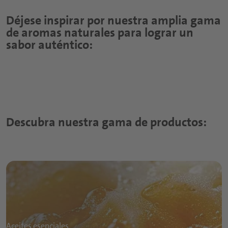
Cereales
nutricionales
Edulcorantes de frutas
para la cadena de suministro
Visitar el
Índice de Nutraceuticals
Índice de Soluciones de ciencias
Déjese inspirar por nuestra amplia gama
sensoriales y del consumidor
de aromas naturales para lograr un
Bebidas sustitutivas de alimentos
Cápsulas
sabor auténtico:
Bebidas deportivas y con proteínas
Tabletas
Snacks nutritivos
Polvos
Gominolas
Descubra nuestra gama de productos:
Siropes funcionales
Aceites esenciales