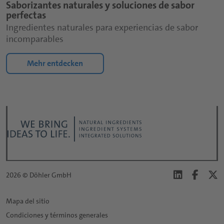
Saborizantes naturales y soluciones de sabor
perfectas
Ingredientes naturales para experiencias de sabor
*
incomparables
Su solicitud o comentario (máx. 500 caracteres):
Döhler utilizará toda la información proporcionada
Mehr entdecken
aquí de acuerdo con su
declaración de privacidad
exclusivamente. Se aplican las
condiciones de uso
correspondientes.
Success message
Muchas gracias por su consulta.
Los campos marcados con * son obligatorios.
Enviar
2026 © Döhler GmbH
Mapa del sitio
Condiciones y términos generales