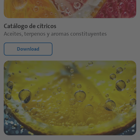
*
Apellido:
Catálogo de cítricos
*
Aceites, terpenos y aromas constituyentes
Correo electrónico:
Download
*
Teléfono:
*
País:
*
Ciudad: