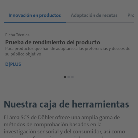
Innovación en productos
Adaptación de recetas
Prod
Ficha Técnica
Ficha Técnica
Ficha Técnica
Ficha Técnica
Ficha Técnica
F
F
F
F
Prueba de rendimiento del producto
Pruebas de disimilitud
Perfilado sensorial
Prueba de rendimiento del producto
Material sensorial didáctico de referencia
C
F
Para productos que han de adaptarse a las preferencias y deseos de
Constatación de diferencias perceptibles a nivel sensorial
Descripción del sabor de sus productos
Para productos que han de adaptarse a las preferencias y deseos de
Un kit útil para aprender el lenguaje de los expertos sensoriales
A
P
I
E
su público objetivo
su público objetivo
s
s
D|PLUS
D|PLUS
D|PLUS
D
D
D|PLUS
D|PLUS
D
D
Nuestra caja de herramientas
El área SCS de Döhler ofrece una amplia gama de
métodos de comprobación basados en la
investigación sensorial y del consumidor, así como