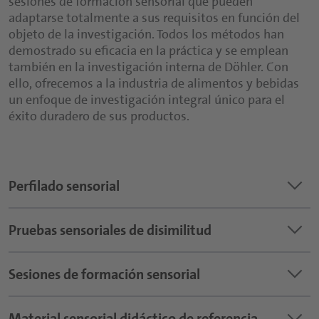
sesiones de formación sensorial que pueden
adaptarse totalmente a sus requisitos en función del
objeto de la investigación. Todos los métodos han
demostrado su eficacia en la práctica y se emplean
también en la investigación interna de Döhler. Con
ello, ofrecemos a la industria de alimentos y bebidas
un enfoque de investigación integral único para el
éxito duradero de sus productos.
keyboard_arrow_down
Perfilado sensorial
keyboard_arrow_down
Descripción del sabor de los productos
Pruebas sensoriales de disimilitud
Ventajas para usted:
Descripción objetiva de la percepción
keyboard_arrow_down
Reconocimiento de diferencias perceptibles por
Sesiones de formación sensorial
sensorial de un producto
los sentidos
Comparación de las propiedades sensoriales
Ventajas para usted:
keyboard_arrow_down
de los productos
Nuestros conocimientos al servicio de su éxito
Material sensorial didáctico de referencia