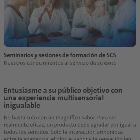
Cereales
nutricionales
Edulcorantes de frutas
para la cadena de suministro
Visitar el
Índice de Nutraceuticals
Índice de Soluciones de ciencias
sensoriales y del consumidor
Bebidas sustitutivas de alimentos
Cápsulas
Bebidas deportivas y con proteínas
Tabletas
Snacks nutritivos
Polvos
Seminarios y sesiones de formación de SCS
Nuestros conocimientos al servicio de su éxito
Gominolas
Siropes funcionales
Entusiasme a su público objetivo con
una experiencia multisensorial
inigualable
No basta solo con un magnífico sabor. Para ser
realmente eficaz, un producto debe agradar por igual a
todos los sentidos. Solo la interacción armoniosa
entre la apariencia, el olor, el sabor y la sensación (en