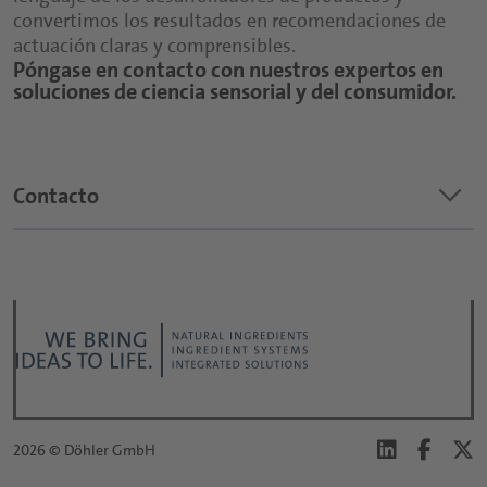
consumidores, que pueden aplicarse
Más información:
Comprensión global de la categoría a la que
convertimos los resultados en recomendaciones de
directamente en la optimización
su producto pertenece desde el punto de
actuación claras y comprensibles.
Login D|PLUS
Desarrollo rápido, flexible e interactivo
Póngase en contacto con nuestros expertos en
vista sensorial
soluciones de ciencia sensorial y del consumidor.
Más información:
Más información:
Login D|PLUS
Login D|PLUS
keyboard_arrow_down
Contacto
2026 © Döhler GmbH