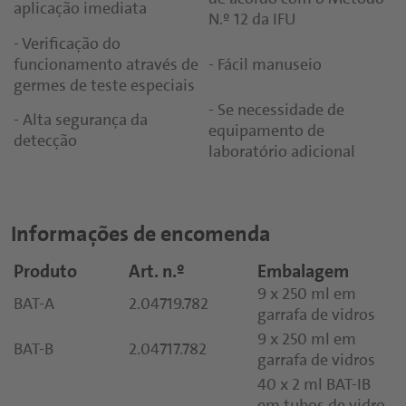
Visite o p
Página de resumo Nutracêuticos
Cereais
aplicação imediata
sensorial e do cliente
N.º 12 da IFU
Bebidas substitutas de refeição
- Verificação do
Cápsulas
funcionamento através de
- Fácil manuseio
Bebidas esportivas e proteicas
germes de teste especiais
Comprimidos
- Se necessidade de
Snacks nutritivos
- Alta segurança da
Pós
equipamento de
detecção
laboratório adicional
Gomas
Xaropes funcionais
Informações de encomenda
Produto
Art. n.º
Embalagem
9 x 250 ml em
BAT-A
2.04719.782
garrafa de vidros
9 x 250 ml em
BAT-B
2.04717.782
garrafa de vidros
40 x 2 ml BAT-IB
em tubos de vidro